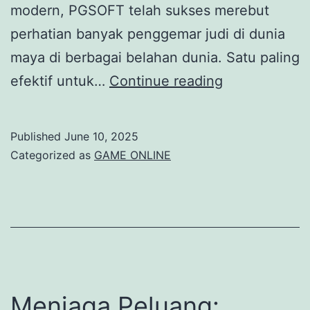
modern, PGSOFT telah sukses merebut
perhatian banyak penggemar judi di dunia
maya di berbagai belahan dunia. Satu paling
PG
efektif untuk…
Continue reading
Sof
:
Published
June 10, 2025
Demo
Categorized as
GAME ONLINE
Slot
yang
Seru
dan
juga
Menguntung
Menjaga Peluang: