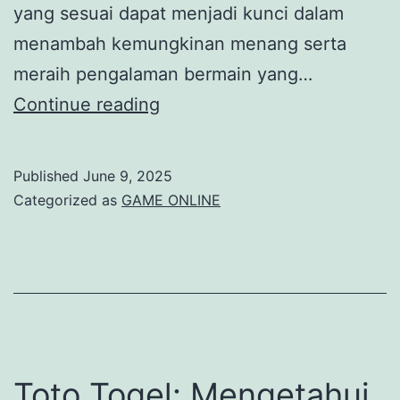
yang sesuai dapat menjadi kunci dalam
menambah kemungkinan menang serta
meraih pengalaman bermain yang…
Mencari
Continue reading
Rasio
Pembayaran
Published
June 9, 2025
Permainan
Categorized as
GAME ONLINE
Slot:
Faedah
Nyata
bagi
Masyarakat
yang
Toto Togel: Mengetahui