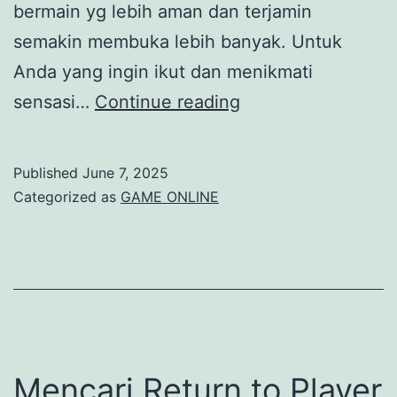
bermain yg lebih aman dan terjamin
semakin membuka lebih banyak. Untuk
Anda yang ingin ikut dan menikmati
Mendapatkan
sensasi…
Continue reading
Kayutogel:
Tips
Published
June 7, 2025
Tautan
Categorized as
GAME ONLINE
Alternatif
Mencari Return to Player