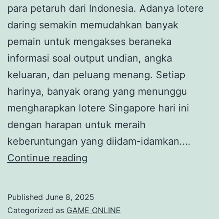
para petaruh dari Indonesia. Adanya lotere
daring semakin memudahkan banyak
pemain untuk mengakses beraneka
informasi soal output undian, angka
keluaran, dan peluang menang. Setiap
harinya, banyak orang yang menunggu
mengharapkan lotere Singapore hari ini
dengan harapan untuk meraih
keberuntungan yang diidam-idamkan.…
Peluang
Continue reading
Memenangkan
Togel
Published
June 8, 2025
Singapore:
Categorized as
GAME ONLINE