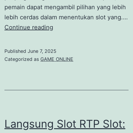
pemain dapat mengambil pilihan yang lebih
lebih cerdas dalam menentukan slot yang.…
Mencari
Continue reading
Return
to
Published
June 7, 2025
Player
Categorized as
GAME ONLINE
Permainan
Slot
Paling
Baik
dengan
Bocoran
Langsung Slot RTP Slot:
Tepat