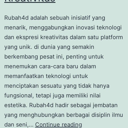
Rubah4d adalah sebuah inisiatif yang
menarik, menggabungkan inovasi teknologi
dan ekspresi kreativitas dalam satu platform
yang unik. di dunia yang semakin
berkembang pesat ini, penting untuk
menemukan cara-cara baru dalam
memanfaatkan teknologi untuk
menciptakan sesuatu yang tidak hanya
fungsional, tetapi juga memiliki nilai
estetika. Rubah4d hadir sebagai jembatan
yang menghubungkan berbagai disiplin ilmu
Rubah4d:
dan seni,…
Continue reading