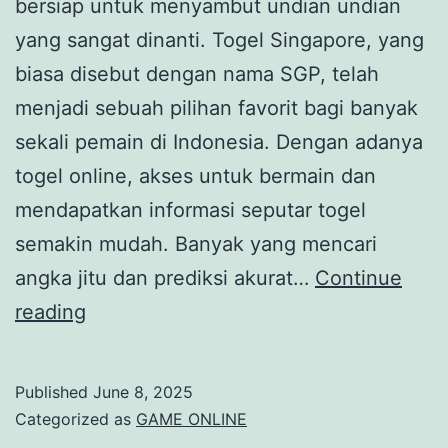
bersiap untuk menyambut undian undian
yang sangat dinanti. Togel Singapore, yang
biasa disebut dengan nama SGP, telah
menjadi sebuah pilihan favorit bagi banyak
sekali pemain di Indonesia. Dengan adanya
togel online, akses untuk bermain dan
mendapatkan informasi seputar togel
semakin mudah. Banyak yang mencari
angka jitu dan prediksi akurat…
Continue
Malam
reading
Togel
Singapura:
Published
June 8, 2025
Estimasi
Categorized as
GAME ONLINE
dan