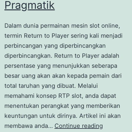
Pragmatik
Dalam dunia permainan mesin slot online,
termin Return to Player sering kali menjadi
perbincangan yang diperbincangkan
diperbincangkan. Return to Player adalah
persentase yang menunjukkan seberapa
besar uang akan akan kepada pemain dari
total taruhan yang dibuat. Melalui
memahami konsep RTP slot, anda dapat
menentukan perangkat yang memberikan
keuntungan untuk dirinya. Artikel ini akan
Memaham
membawa anda…
Continue reading