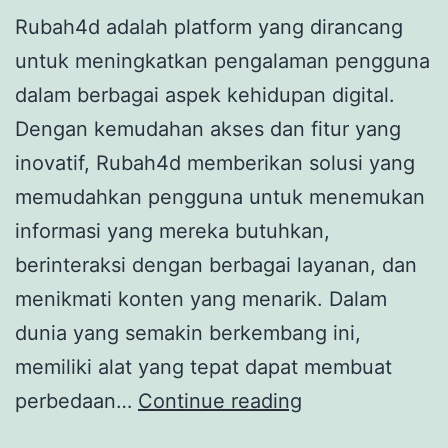
Rubah4d adalah platform yang dirancang
untuk meningkatkan pengalaman pengguna
dalam berbagai aspek kehidupan digital.
Dengan kemudahan akses dan fitur yang
inovatif, Rubah4d memberikan solusi yang
memudahkan pengguna untuk menemukan
informasi yang mereka butuhkan,
berinteraksi dengan berbagai layanan, dan
menikmati konten yang menarik. Dalam
dunia yang semakin berkembang ini,
memiliki alat yang tepat dapat membuat
Mengoptimalka
perbedaan…
Continue reading
Pengalaman