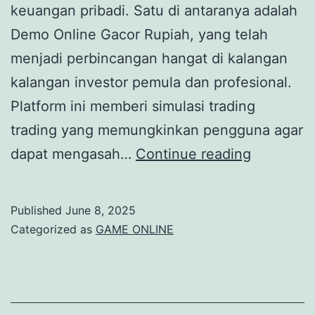
keuangan pribadi. Satu di antaranya adalah
Demo Online Gacor Rupiah, yang telah
menjadi perbincangan hangat di kalangan
kalangan investor pemula dan profesional.
Platform ini memberi simulasi trading
trading yang memungkinkan pengguna agar
Demonstr
dapat mengasah…
Continue reading
Daring
Hebat
Published
June 8, 2025
Uang:
Categorized as
GAME ONLINE
Kelebiha
dan
Keterbat