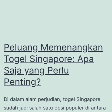
Nomor
Jitu
Peluang Memenangkan
Togel Singapore: Apa
Saja yang Perlu
Penting?
Di dalam alam perjudian, togel Singapore
sudah jadi salah satu opsi populer di antara