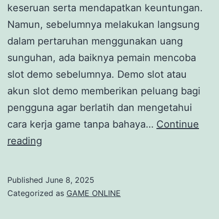
keseruan serta mendapatkan keuntungan.
Namun, sebelumnya melakukan langsung
dalam pertaruhan menggunakan uang
sunguhan, ada baiknya pemain mencoba
slot demo sebelumnya. Demo slot atau
akun slot demo memberikan peluang bagi
pengguna agar berlatih dan mengetahui
cara kerja game tanpa bahaya…
Continue
Manfaat
reading
Memainkan
Slot
Published
June 8, 2025
Demo
Categorized as
GAME ONLINE
Sebelum