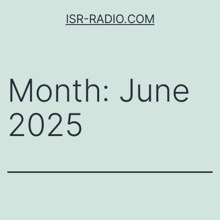
Skip
ISR-RADIO.COM
to
content
Month:
June
2025