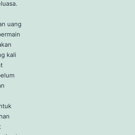
luasa.
an uang
bermain
akan
g kali
t
belum
an
ntuk
uhan
t