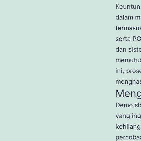
Keuntung
dalam me
termasuk
serta PG
dan sist
memutusk
ini, pro
menghas
Meng
Demo sl
yang ing
kehilan
percobaa