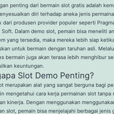
an penting dari bermain slot gratis adalah k
nyesuaikan diri terhadap aneka jenis permaina
 dari produsen provider populer seperti Pragma
 Soft. Dalam demo slot, pemain bisa meneliti an
em yang tersedia, maka mereka lebih siap ketik
an untuk bermain dengan taruhan asli. Melalu
ses bermain juga akan terasa lebih menghibur se
ilkan keuntungan.
apa Slot Demo Penting?
ot merupakan alat yang sangat berguna bagi p
in mengetahui cara kerja permainan slot tanpa r
gan kinerja. Dengan menggunakan menggunaka
n slot, pemain bisa menjelajahi berbagai jenis