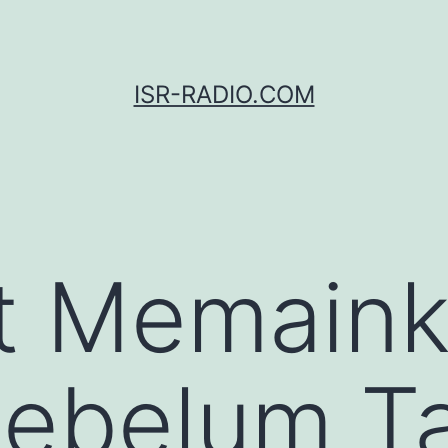
ISR-RADIO.COM
t Memaink
ebelum T