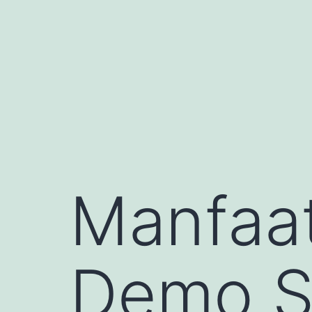
Skip
to
content
Manfaa
Demo S