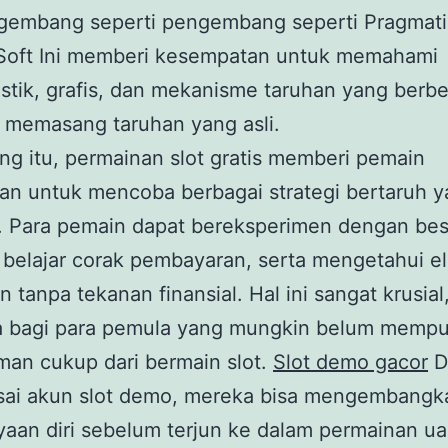
ngembang seperti pengembang seperti Pragmati
Soft Ini memberi kesempatan untuk memahami
istik, grafis, dan mekanisme taruhan yang berb
 memasang taruhan yang asli.
ng itu, permainan slot gratis memberi pemain
an untuk mencoba berbagai strategi bertaruh 
. Para pemain dapat bereksperimen dengan be
 belajar corak pembayaran, serta mengetahui 
 tanpa tekanan finansial. Hal ini sangat krusial
a bagi para pemula yang mungkin belum mempu
an cukup dari bermain slot.
Slot demo gacor
D
ai akun slot demo, mereka bisa mengembangk
aan diri sebelum terjun ke dalam permainan u