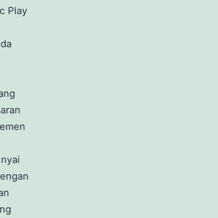
c Play
eda
yang
saran
elemen
,
nyai
engan
an
ang