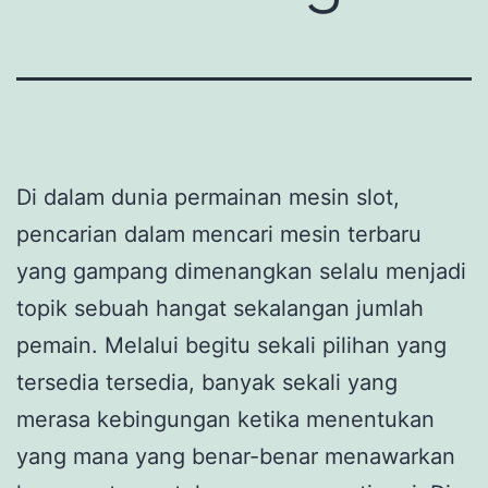
Di dalam dunia permainan mesin slot,
pencarian dalam mencari mesin terbaru
yang gampang dimenangkan selalu menjadi
topik sebuah hangat sekalangan jumlah
pemain. Melalui begitu sekali pilihan yang
tersedia tersedia, banyak sekali yang
merasa kebingungan ketika menentukan
yang mana yang benar-benar menawarkan