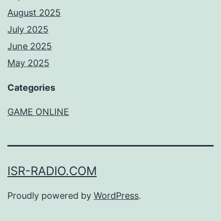
August 2025
July 2025
June 2025
May 2025
Categories
GAME ONLINE
ISR-RADIO.COM
Proudly powered by
WordPress
.