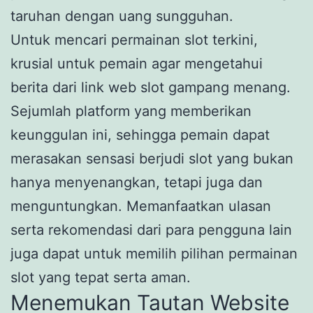
taruhan dengan uang sungguhan.
Untuk mencari permainan slot terkini,
krusial untuk pemain agar mengetahui
berita dari link web slot gampang menang.
Sejumlah platform yang memberikan
keunggulan ini, sehingga pemain dapat
merasakan sensasi berjudi slot yang bukan
hanya menyenangkan, tetapi juga dan
menguntungkan. Memanfaatkan ulasan
serta rekomendasi dari para pengguna lain
juga dapat untuk memilih pilihan permainan
slot yang tepat serta aman.
Menemukan Tautan Website