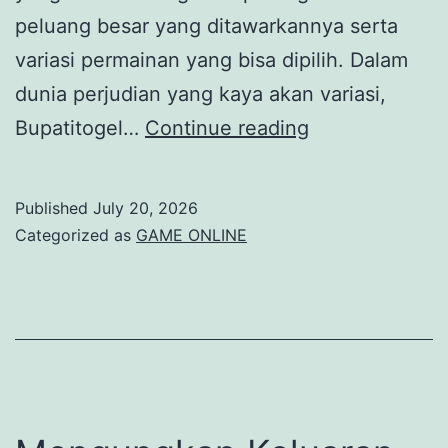
peluang besar yang ditawarkannya serta
variasi permainan yang bisa dipilih. Dalam
dunia perjudian yang kaya akan variasi,
Bupatitogel:
Bupatitogel…
Continue reading
Perbandingan
dengan
Published
July 20, 2026
Jenis
Categorized as
GAME ONLINE
Permainan
Perjudian
Lain