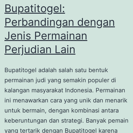
Bupatitogel:
Perbandingan dengan
Jenis Permainan
Perjudian Lain
Bupatitogel adalah salah satu bentuk
permainan judi yang semakin populer di
kalangan masyarakat Indonesia. Permainan
ini menawarkan cara yang unik dan menarik
untuk bermain, dengan kombinasi antara
keberuntungan dan strategi. Banyak pemain
yang tertarik dengan Bupatitogel karena