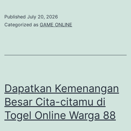
Efektif
Meningkat
Published
July 20, 2026
Peluang
Categorized as
GAME ONLINE
Menang
di
Permainan
Walitogel
Dapatkan Kemenangan
Besar Cita-citamu di
Togel Online Warga 88