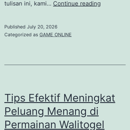
Dapatkan
tulisan ini, kami…
Continue reading
Hadiah
yang
Published
July 20, 2026
Menggiurk
Categorized as
GAME ONLINE
melalui
Togel
Macau:
Berita
Terbaru!
Tips Efektif Meningkat
Peluang Menang di
Permainan Walitogel