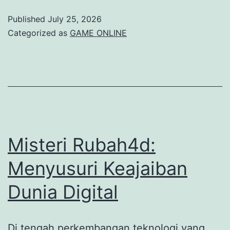
Mengapa
Published
July 25, 2026
Kamu
Categorized as
GAME ONLINE
Perlu
Coba
Sekarang?
Misteri Rubah4d:
Menyusuri Keajaiban
Dunia Digital
Di tengah perkembangan teknologi yang