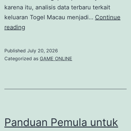
karena itu, analisis data terbaru terkait
keluaran Togel Macau menjadi…
Continue
Mengungkap
reading
Keluaran
Togel
Published
July 20, 2026
Macau:
Categorized as
GAME ONLINE
Analisis
Data
Terbaru
Panduan Pemula untuk