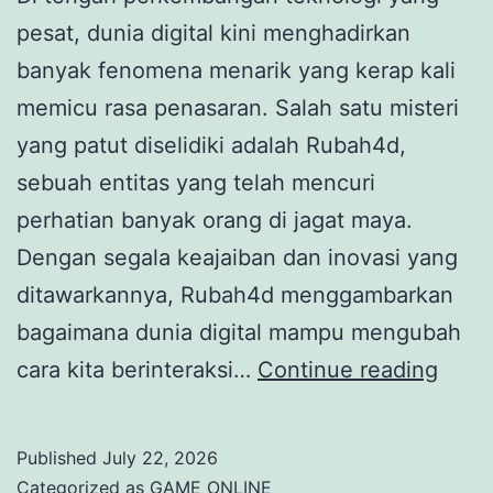
pesat, dunia digital kini menghadirkan
banyak fenomena menarik yang kerap kali
memicu rasa penasaran. Salah satu misteri
yang patut diselidiki adalah Rubah4d,
sebuah entitas yang telah mencuri
perhatian banyak orang di jagat maya.
Dengan segala keajaiban dan inovasi yang
ditawarkannya, Rubah4d menggambarkan
bagaimana dunia digital mampu mengubah
Miste
cara kita berinteraksi…
Continue reading
Ruba
Meny
Published
July 22, 2026
Keaja
Categorized as
GAME ONLINE