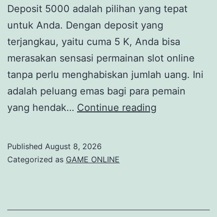
Deposit 5000 adalah pilihan yang tepat
untuk Anda. Dengan deposit yang
terjangkau, yaitu cuma 5 K, Anda bisa
merasakan sensasi permainan slot online
tanpa perlu menghabiskan jumlah uang. Ini
adalah peluang emas bagi para pemain
Permainan
yang hendak…
Continue reading
Slot
Depo
Published
August 8, 2026
5000:
Categorized as
GAME ONLINE
Buktikan
Fortune
kamu