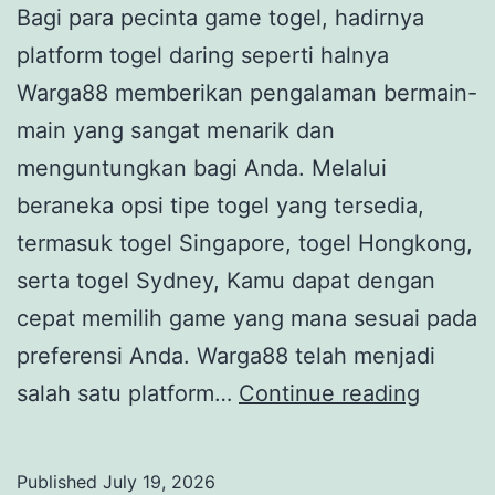
Bagi para pecinta game togel, hadirnya
platform togel daring seperti halnya
Warga88 memberikan pengalaman bermain-
main yang sangat menarik dan
menguntungkan bagi Anda. Melalui
beraneka opsi tipe togel yang tersedia,
termasuk togel Singapore, togel Hongkong,
serta togel Sydney, Kamu dapat dengan
cepat memilih game yang mana sesuai pada
preferensi Anda. Warga88 telah menjadi
Dapatk
salah satu platform…
Continue reading
Kemen
Besar
Published
July 19, 2026