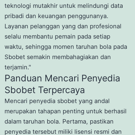
teknologi mutakhir untuk melindungi data
pribadi dan keuangan penggunanya.
Layanan pelanggan yang dan profesional
selalu membantu pemain pada setiap
waktu, sehingga momen taruhan bola pada
Sbobet semakin membahagiakan dan
terjamin."
Panduan Mencari Penyedia
Sbobet Terpercaya
Mencari penyedia sbobet yang andal
merupakan tahapan penting untuk berhasil
dalam taruhan bola. Pertama, pastikan
penyedia tersebut miliki lisensi resmi dan