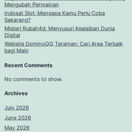
Mengubah Permainan
Indosat Slot: Mengapa Kamu Perlu Coba
Sekarang?
Misteri Rubah4d: Menyusuri Keajaiban Dunia
Digital
Website DominoQQ Teraman: Cari Area Terbaik
bagi Main
Recent Comments
No comments to show.
Archives
July 2026
June 2026
May 2026