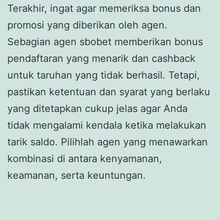
Terakhir, ingat agar memeriksa bonus dan
promosi yang diberikan oleh agen.
Sebagian agen sbobet memberikan bonus
pendaftaran yang menarik dan cashback
untuk taruhan yang tidak berhasil. Tetapi,
pastikan ketentuan dan syarat yang berlaku
yang ditetapkan cukup jelas agar Anda
tidak mengalami kendala ketika melakukan
tarik saldo. Pilihlah agen yang menawarkan
kombinasi di antara kenyamanan,
keamanan, serta keuntungan.