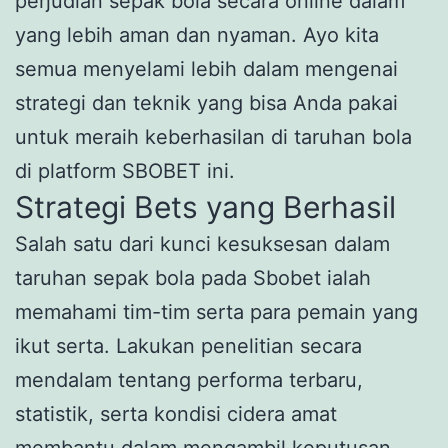
perjudian sepak bola secara online dalam
yang lebih aman dan nyaman. Ayo kita
semua menyelami lebih dalam mengenai
strategi dan teknik yang bisa Anda pakai
untuk meraih keberhasilan di taruhan bola
di platform SBOBET ini.
Strategi Bets yang Berhasil
Salah satu dari kunci kesuksesan dalam
taruhan sepak bola pada Sbobet ialah
memahami tim-tim serta para pemain yang
ikut serta. Lakukan penelitian secara
mendalam tentang performa terbaru,
statistik, serta kondisi cidera amat
membantu dalam mengambil keputusan