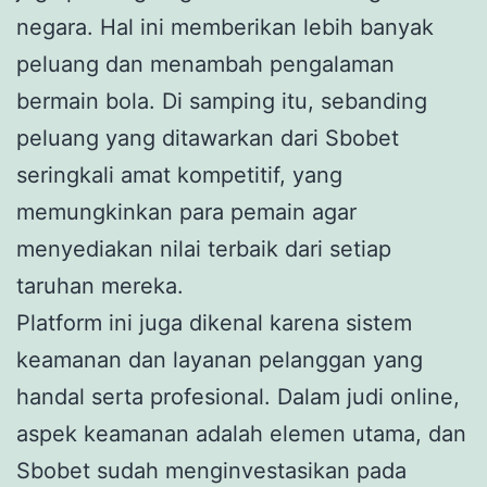
negara. Hal ini memberikan lebih banyak
peluang dan menambah pengalaman
bermain bola. Di samping itu, sebanding
peluang yang ditawarkan dari Sbobet
seringkali amat kompetitif, yang
memungkinkan para pemain agar
menyediakan nilai terbaik dari setiap
taruhan mereka.
Platform ini juga dikenal karena sistem
keamanan dan layanan pelanggan yang
handal serta profesional. Dalam judi online,
aspek keamanan adalah elemen utama, dan
Sbobet sudah menginvestasikan pada