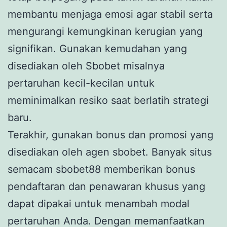
membantu menjaga emosi agar stabil serta
mengurangi kemungkinan kerugian yang
signifikan. Gunakan kemudahan yang
disediakan oleh Sbobet misalnya
pertaruhan kecil-kecilan untuk
meminimalkan resiko saat berlatih strategi
baru.
Terakhir, gunakan bonus dan promosi yang
disediakan oleh agen sbobet. Banyak situs
semacam sbobet88 memberikan bonus
pendaftaran dan penawaran khusus yang
dapat dipakai untuk menambah modal
pertaruhan Anda. Dengan memanfaatkan