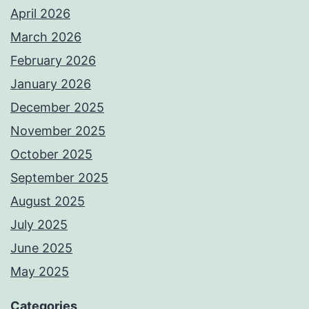
April 2026
March 2026
February 2026
January 2026
December 2025
November 2025
October 2025
September 2025
August 2025
July 2025
June 2025
May 2025
Categories