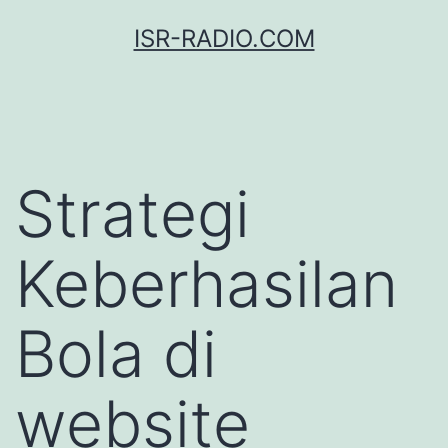
Skip
ISR-RADIO.COM
to
content
Strategi
Keberhasilan
Bola di
website