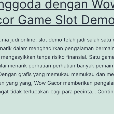
nggoda dengan Wo
or Game Slot Dem
nia judi online, slot demo telah jadi salah satu 
narik dalam menghadirkan pengalaman bermai
mengasyikkan tanpa risiko finansial. Satu gam
lai menarik perhatian perhatian banyak pemain
 Dengan grafis yang memukau memukau dan m
an yang yang, Wow Gacor memberikan pengal
gat tidak terlupakan bagi para pecinta…
Conti
Menggoda
dengan