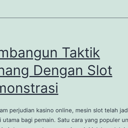
Pe
Si
Po
bangun Taktik
ang Dengan Slot
onstrasi
am perjudian kasino online, mesin slot telah jad
i utama bagi pemain. Satu cara yang populer u