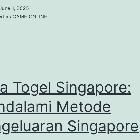
Wow
June 1, 2025
Gacor
ed as
GAME ONLINE
Game
lot
Demo
a Togel Singapore:
ndalami Metode
geluaran Singapore