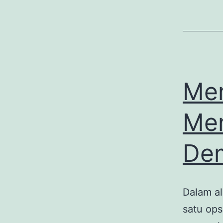
Mem
Men
Dem
Dalam al
satu ops