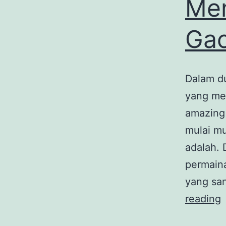
Me
Gac
Dalam du
yang me
amazing 
mulai mu
adalah.
permain
yang san
reading