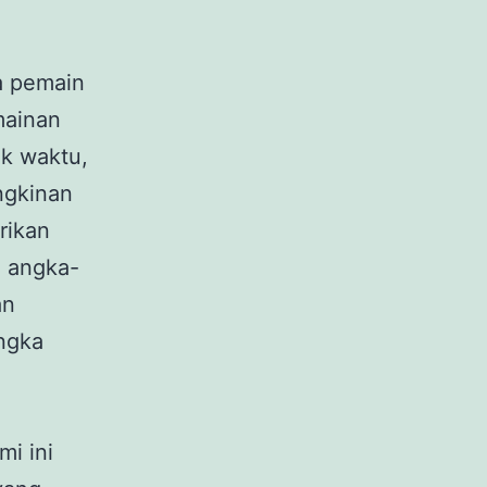
a pemain
mainan
ak waktu,
ngkinan
rikan
 angka-
an
ngka
i ini