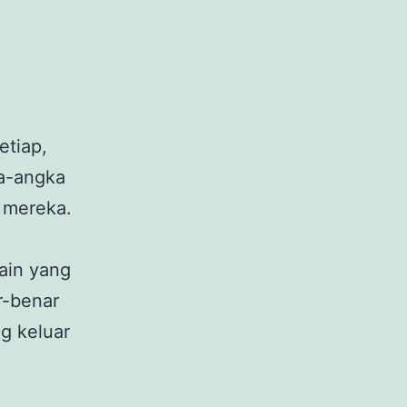
etiap,
a-angka
 mereka.
ain yang
r-benar
g keluar