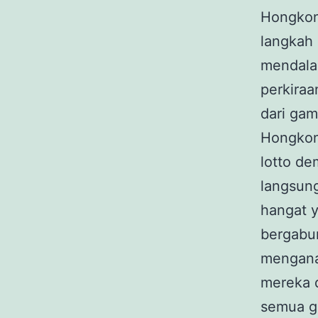
Hongkon
langkah
mendala
perkiraa
dari gam
Hongkon
lotto d
langsung
hangat y
bergabun
menganal
mereka d
semua g