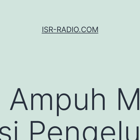
ISR-RADIO.COM
gi Ampuh 
si Pengel