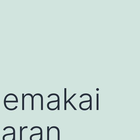
Memakai
uaran