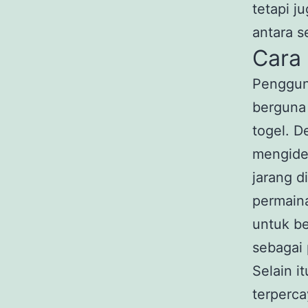
tetapi j
antara s
Cara
Penggun
berguna 
togel. D
mengiden
jarang d
permaina
untuk b
sebagai
Selain i
terperc