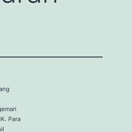
yang
gemari
HK. Para
il