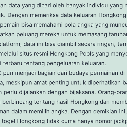
n data yang dicari oleh banyak individu yang 
aik. Dengan memeriksa data keluaran Hongkon
, pemain bisa memahami pola angka yang muncu
atkan peluang mereka untuk memasang taruhan
latform, data ini bisa diambil secara ringan, te
melalui situs resmi Hongkong Pools yang meny
i terbaru tentang pengeluaran keluaran.
 pun menjadi bagian dari budaya permainan di
a, meskipun amat penting untuk diperhatikan 
n perlu dijalankan dengan bijaksana. Orang-ora
a berbincang tentang hasil Hongkong dan mem
man dalam memilih angka. Dengan demikian ini,
n togel Hongkong tidak cuma hanya nomor jackp