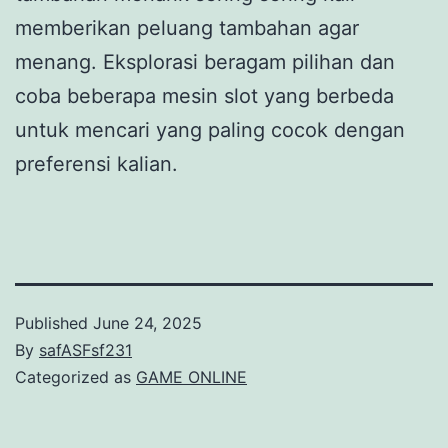
memberikan peluang tambahan agar
menang. Eksplorasi beragam pilihan dan
coba beberapa mesin slot yang berbeda
untuk mencari yang paling cocok dengan
preferensi kalian.
Published
June 24, 2025
By
safASFsf231
Categorized as
GAME ONLINE