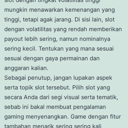
mungkin menawarkan kemenangan yang
tinggi, tetapi agak jarang. Di sisi lain, slot
dengan volatilitas yang rendah memberikan
payout lebih sering, namun nominalnya
sering kecil. Tentukan yang mana sesuai
sesuai dengan gaya permainan dan
anggaran kalian.
Sebagai penutup, jangan lupakan aspek
serta topik slot tersebut. Pilih slot yang
secara Anda dari segi visual serta tematik,
sebab ini bakal membuat pengalaman
gaming menyenangkan. Game dengan fitur
tambahan menarik sering sering kali