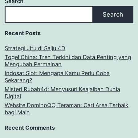
Search
Search
Recent Posts
Strategi Jitu di Salju 4D
Togel China: Tren Terkini dan Data Penting yang
Mengubah Permainan
Indosat Slot: Mengapa Kamu Perlu Coba
Sekarang?
Misteri Rubah4d: Menyusuri Keajaiban Dunia
Digital
Website DominoQQ Teraman: Cari Area Terbaik
bagi Main
Recent Comments