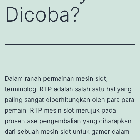
Dicoba?
Dalam ranah permainan mesin slot,
terminologi RTP adalah salah satu hal yang
paling sangat diperhitungkan oleh para para
pemain. RTP mesin slot merujuk pada
prosentase pengembalian yang diharapkan
dari sebuah mesin slot untuk gamer dalam