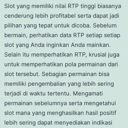
Slot yang memiliki nilai RTP tinggi biasanya
cenderung lebih profitabel serta dapat jadi
pilihan yang tepat untuk dicoba. Sebelum
bermain, perhatikan data RTP setiap setiap
slot yang Anda inginkan Anda mainkan.
Selain itu memperhatikan RTP, krusial juga
untuk memperhatikan pola permainan dari
slot tersebut. Sebagian permainan bisa
memiliki pengembalian yang lebih sering
terjadi di waktu tertentu. Mengamati
permainan sebelumnya serta mengetahui
slot mana yang menghasilkan hasil positif
lebih sering dapat menyediakan indikasi