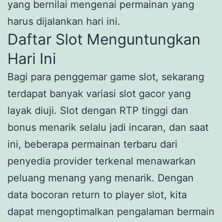
yang bernilai mengenai permainan yang
harus dijalankan hari ini.
Daftar Slot Menguntungkan
Hari Ini
Bagi para penggemar game slot, sekarang
terdapat banyak variasi slot gacor yang
layak diuji. Slot dengan RTP tinggi dan
bonus menarik selalu jadi incaran, dan saat
ini, beberapa permainan terbaru dari
penyedia provider terkenal menawarkan
peluang menang yang menarik. Dengan
data bocoran return to player slot, kita
dapat mengoptimalkan pengalaman bermain