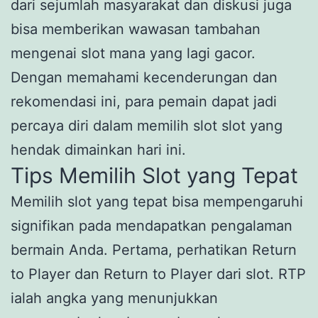
dari sejumlah masyarakat dan diskusi juga
bisa memberikan wawasan tambahan
mengenai slot mana yang lagi gacor.
Dengan memahami kecenderungan dan
rekomendasi ini, para pemain dapat jadi
percaya diri dalam memilih slot slot yang
hendak dimainkan hari ini.
Tips Memilih Slot yang Tepat
Memilih slot yang tepat bisa mempengaruhi
signifikan pada mendapatkan pengalaman
bermain Anda. Pertama, perhatikan Return
to Player dan Return to Player dari slot. RTP
ialah angka yang menunjukkan