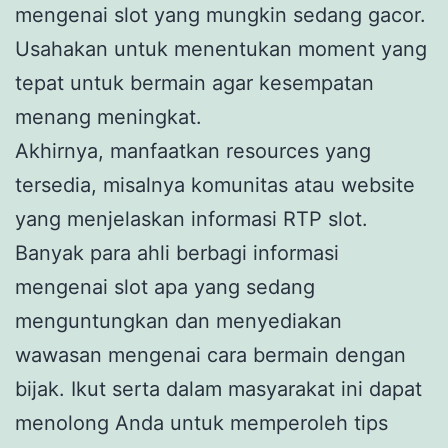
mengenai slot yang mungkin sedang gacor.
Usahakan untuk menentukan moment yang
tepat untuk bermain agar kesempatan
menang meningkat.
Akhirnya, manfaatkan resources yang
tersedia, misalnya komunitas atau website
yang menjelaskan informasi RTP slot.
Banyak para ahli berbagi informasi
mengenai slot apa yang sedang
menguntungkan dan menyediakan
wawasan mengenai cara bermain dengan
bijak. Ikut serta dalam masyarakat ini dapat
menolong Anda untuk memperoleh tips