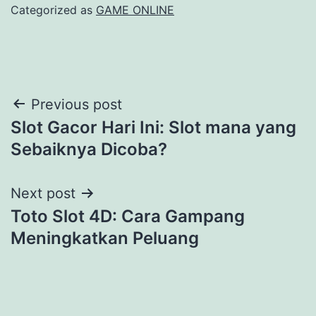
Categorized as
GAME ONLINE
Post
Previous post
Slot Gacor Hari Ini: Slot mana yang
navigation
Sebaiknya Dicoba?
Next post
Toto Slot 4D: Cara Gampang
Meningkatkan Peluang