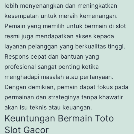
lebih menyenangkan dan meningkatkan
kesempatan untuk meraih kemenangan.
Pemain yang memilih untuk bermain di slot
resmi juga mendapatkan akses kepada
layanan pelanggan yang berkualitas tinggi.
Respons cepat dan bantuan yang
profesional sangat penting ketika
menghadapi masalah atau pertanyaan.
Dengan demikian, pemain dapat fokus pada
permainan dan strateginya tanpa khawatir
akan isu teknis atau keuangan.
Keuntungan Bermain Toto
Slot Gacor