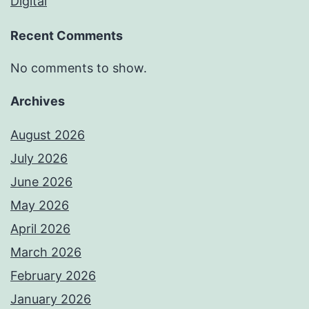
Digital
Recent Comments
No comments to show.
Archives
August 2026
July 2026
June 2026
May 2026
April 2026
March 2026
February 2026
January 2026