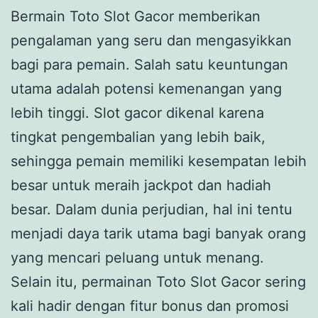
Bermain Toto Slot Gacor memberikan
pengalaman yang seru dan mengasyikkan
bagi para pemain. Salah satu keuntungan
utama adalah potensi kemenangan yang
lebih tinggi. Slot gacor dikenal karena
tingkat pengembalian yang lebih baik,
sehingga pemain memiliki kesempatan lebih
besar untuk meraih jackpot dan hadiah
besar. Dalam dunia perjudian, hal ini tentu
menjadi daya tarik utama bagi banyak orang
yang mencari peluang untuk menang.
Selain itu, permainan Toto Slot Gacor sering
kali hadir dengan fitur bonus dan promosi