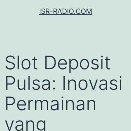
Skip
ISR-RADIO.COM
to
content
Slot Deposit
Pulsa: Inovasi
Permainan
yang