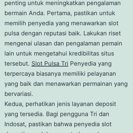
penting untuk meningkatkan pengalaman
bermain Anda. Pertama, pastikan untuk
memilih penyedia yang menawarkan slot
pulsa dengan reputasi baik. Lakukan riset
mengenai ulasan dan pengalaman pemain
lain untuk mengetahui kredibilitas situs
tersebut.
Slot Pulsa Tri
Penyedia yang
terpercaya biasanya memiliki pelayanan
yang baik dan menawarkan permainan yang
bervariasi.
Kedua, perhatikan jenis layanan deposit
yang tersedia. Bagi pengguna Tri dan
Indosat, pastikan bahwa penyedia slot