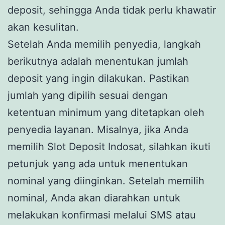
deposit, sehingga Anda tidak perlu khawatir
akan kesulitan.
Setelah Anda memilih penyedia, langkah
berikutnya adalah menentukan jumlah
deposit yang ingin dilakukan. Pastikan
jumlah yang dipilih sesuai dengan
ketentuan minimum yang ditetapkan oleh
penyedia layanan. Misalnya, jika Anda
memilih Slot Deposit Indosat, silahkan ikuti
petunjuk yang ada untuk menentukan
nominal yang diinginkan. Setelah memilih
nominal, Anda akan diarahkan untuk
melakukan konfirmasi melalui SMS atau