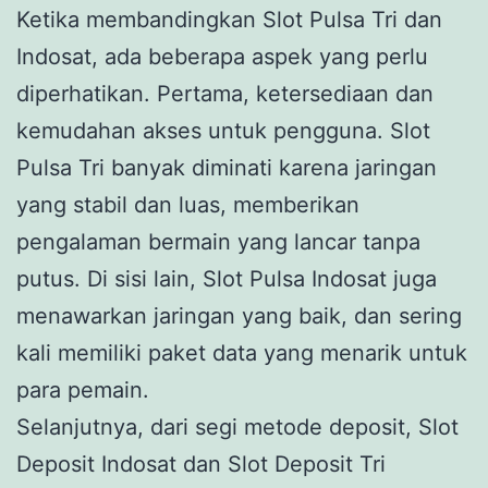
Ketika membandingkan Slot Pulsa Tri dan
Indosat, ada beberapa aspek yang perlu
diperhatikan. Pertama, ketersediaan dan
kemudahan akses untuk pengguna. Slot
Pulsa Tri banyak diminati karena jaringan
yang stabil dan luas, memberikan
pengalaman bermain yang lancar tanpa
putus. Di sisi lain, Slot Pulsa Indosat juga
menawarkan jaringan yang baik, dan sering
kali memiliki paket data yang menarik untuk
para pemain.
Selanjutnya, dari segi metode deposit, Slot
Deposit Indosat dan Slot Deposit Tri