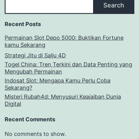
Search
Recent Posts
Permainan Slot Depo 5000: Buktikan Fortune
kamu Sekarang
Strategi Jitu di Salju 4D
Togel China: Tren Terkini dan Data Penting yang
Mengubah Permainan
Indosat Slot: Mengapa Kamu Perlu Coba
Sekarang?
Misteri Rubah4d: Menyusuri Keajaiban Dunia
Digital
Recent Comments
No comments to show.