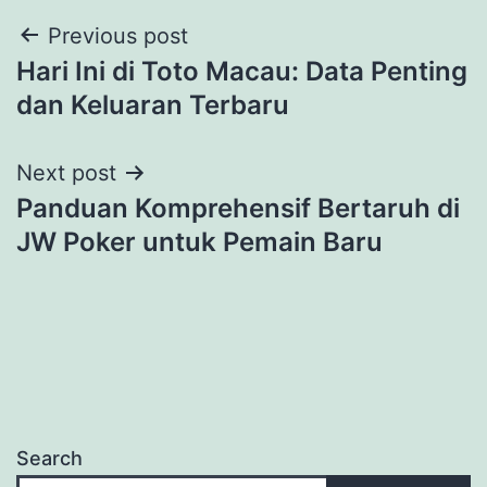
Post
Previous post
Hari Ini di Toto Macau: Data Penting
navigation
dan Keluaran Terbaru
Next post
Panduan Komprehensif Bertaruh di
JW Poker untuk Pemain Baru
Search