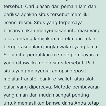
tersebut. Cari ulasan dari pemain lain dan
periksa apakah situs tersebut memiliki
lisensi resmi. Situs yang terpercaya
biasanya akan menyediakan informasi yang
jelas tentang kebijakan mereka dan telah
beroperasi dalam jangka waktu yang lama.
Selain itu, perhatikan metode pembayaran
yang ditawarkan oleh situs tersebut. Pilih
situs yang menyediakan opsi deposit
melalui transfer bank, e-wallet, atau slot
pulsa yang dipercaya. Metode pembayaran
yang aman dan mudah sangat penting
untuk memastikan bahwa dana Anda tetap