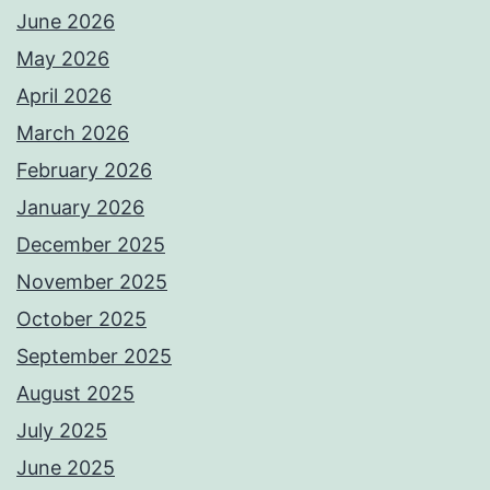
June 2026
May 2026
April 2026
March 2026
February 2026
January 2026
December 2025
November 2025
October 2025
September 2025
August 2025
July 2025
June 2025