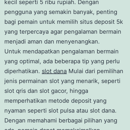
kecil seperti 5 ribu rupiah. Dengan
pengguna yang semakin banyak, penting
bagi pemain untuk memilih situs deposit 5k
yang terpercaya agar pengalaman bermain
menjadi aman dan menyenangkan.
Untuk mendapatkan pengalaman bermain
yang optimal, ada beberapa tip yang perlu
diperhatikan.
slot dana
Mulai dari pemilihan
jenis permainan slot yang menarik, seperti
slot qris dan slot gacor, hingga
memperhatikan metode deposit yang
nyaman seperti slot pulsa atau slot dana.
Dengan memahami berbagai pilihan yang