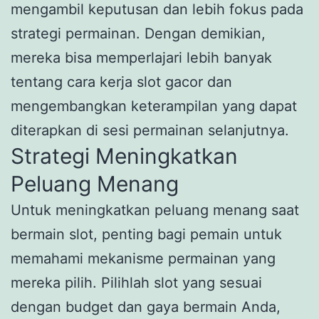
mengambil keputusan dan lebih fokus pada
strategi permainan. Dengan demikian,
mereka bisa memperlajari lebih banyak
tentang cara kerja slot gacor dan
mengembangkan keterampilan yang dapat
diterapkan di sesi permainan selanjutnya.
Strategi Meningkatkan
Peluang Menang
Untuk meningkatkan peluang menang saat
bermain slot, penting bagi pemain untuk
memahami mekanisme permainan yang
mereka pilih. Pilihlah slot yang sesuai
dengan budget dan gaya bermain Anda,