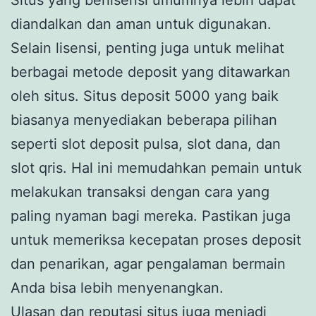
diandalkan dan aman untuk digunakan.
Selain lisensi, penting juga untuk melihat
berbagai metode deposit yang ditawarkan
oleh situs. Situs deposit 5000 yang baik
biasanya menyediakan beberapa pilihan
seperti slot deposit pulsa, slot dana, dan
slot qris. Hal ini memudahkan pemain untuk
melakukan transaksi dengan cara yang
paling nyaman bagi mereka. Pastikan juga
untuk memeriksa kecepatan proses deposit
dan penarikan, agar pengalaman bermain
Anda bisa lebih menyenangkan.
Ulasan dan reputasi situs juga menjadi