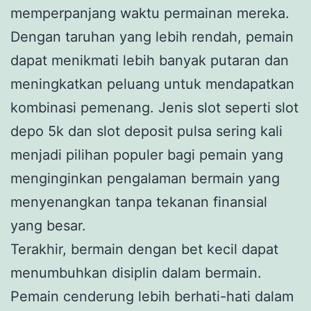
memperpanjang waktu permainan mereka.
Dengan taruhan yang lebih rendah, pemain
dapat menikmati lebih banyak putaran dan
meningkatkan peluang untuk mendapatkan
kombinasi pemenang. Jenis slot seperti slot
depo 5k dan slot deposit pulsa sering kali
menjadi pilihan populer bagi pemain yang
menginginkan pengalaman bermain yang
menyenangkan tanpa tekanan finansial
yang besar.
Terakhir, bermain dengan bet kecil dapat
menumbuhkan disiplin dalam bermain.
Pemain cenderung lebih berhati-hati dalam