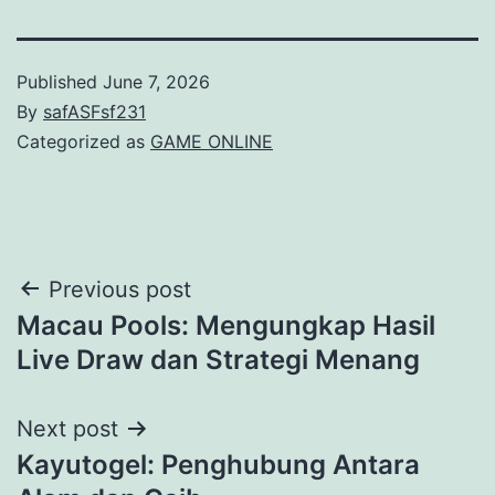
Published
June 7, 2026
By
safASFsf231
Categorized as
GAME ONLINE
Post
Previous post
Macau Pools: Mengungkap Hasil
navigation
Live Draw dan Strategi Menang
Next post
Kayutogel: Penghubung Antara