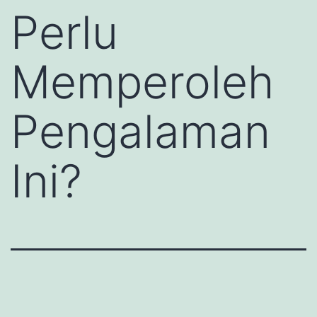
Perlu
Memperoleh
Pengalaman
Ini?