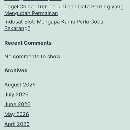
Togel China: Tren Terkini dan Data Penting yang
Mengubah Permainan
Indosat Slot: Mengapa Kamu Perlu Coba
Sekarang?
Recent Comments
No comments to show.
Archives
August 2026
July 2026
June 2026
May 2026
April 2026