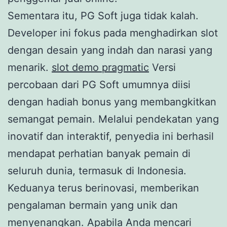
Sementara itu, PG Soft juga tidak kalah.
Developer ini fokus pada menghadirkan slot
dengan desain yang indah dan narasi yang
menarik.
slot demo pragmatic
Versi
percobaan dari PG Soft umumnya diisi
dengan hadiah bonus yang membangkitkan
semangat pemain. Melalui pendekatan yang
inovatif dan interaktif, penyedia ini berhasil
mendapat perhatian banyak pemain di
seluruh dunia, termasuk di Indonesia.
Keduanya terus berinovasi, memberikan
pengalaman bermain yang unik dan
menyenangkan. Apabila Anda mencari