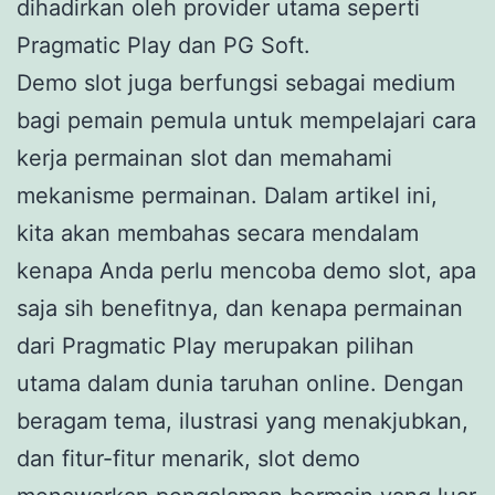
dihadirkan oleh provider utama seperti
Pragmatic Play dan PG Soft.
Demo slot juga berfungsi sebagai medium
bagi pemain pemula untuk mempelajari cara
kerja permainan slot dan memahami
mekanisme permainan. Dalam artikel ini,
kita akan membahas secara mendalam
kenapa Anda perlu mencoba demo slot, apa
saja sih benefitnya, dan kenapa permainan
dari Pragmatic Play merupakan pilihan
utama dalam dunia taruhan online. Dengan
beragam tema, ilustrasi yang menakjubkan,
dan fitur-fitur menarik, slot demo