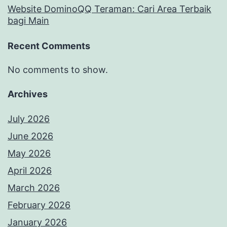
Website DominoQQ Teraman: Cari Area Terbaik
bagi Main
Recent Comments
No comments to show.
Archives
July 2026
June 2026
May 2026
April 2026
March 2026
February 2026
January 2026