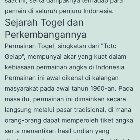
saat ini, serta dampaknya terhadap para
pemain di seluruh penjuru Indonesia.
Sejarah Togel dan
Perkembangannya
Permainan Togel, singkatan dari "Toto
Gelap", mempunyai akar yang kuat dalam
kebiasaan permainan angka di Indonesia.
Permainan ini awal dikenal di kalangan
masyarakat pada awal tahun 1960-an. Pada
masa itu, permainan ini dimainkan secara
langsung melalui pasar tradisional, di mana
orang-orang dapat memperoleh tiket angka
serta menantikan hasil undian yang