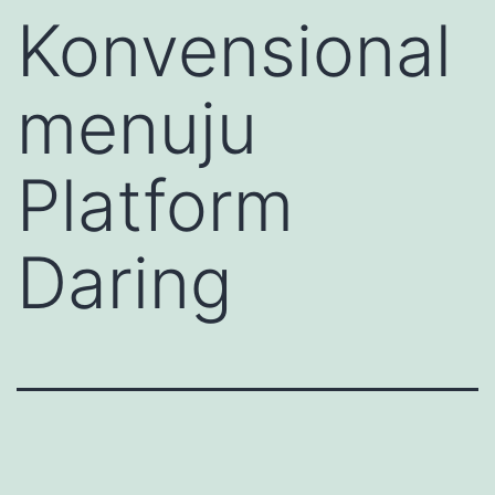
Konvensional
menuju
Platform
Daring