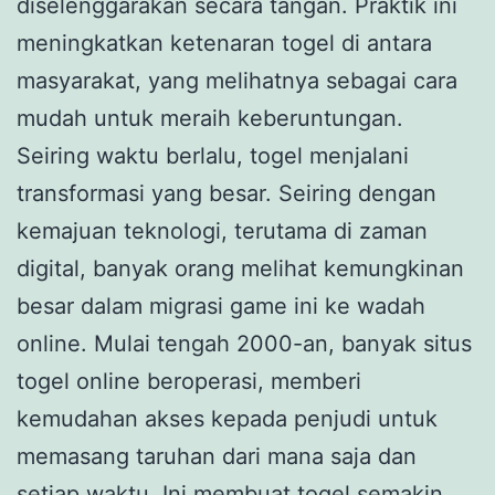
diselenggarakan secara tangan. Praktik ini
meningkatkan ketenaran togel di antara
masyarakat, yang melihatnya sebagai cara
mudah untuk meraih keberuntungan.
Seiring waktu berlalu, togel menjalani
transformasi yang besar. Seiring dengan
kemajuan teknologi, terutama di zaman
digital, banyak orang melihat kemungkinan
besar dalam migrasi game ini ke wadah
online. Mulai tengah 2000-an, banyak situs
togel online beroperasi, memberi
kemudahan akses kepada penjudi untuk
memasang taruhan dari mana saja dan
setiap waktu. Ini membuat togel semakin