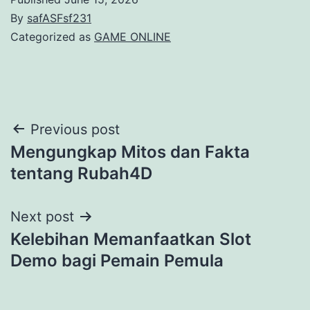
By
safASFsf231
Categorized as
GAME ONLINE
Post
Previous post
Mengungkap Mitos dan Fakta
navigation
tentang Rubah4D
Next post
Kelebihan Memanfaatkan Slot
Demo bagi Pemain Pemula