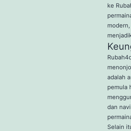
ke Ruba
permaina
modern,
menjadik
Keun
Rubah4d
menonjol
adalah a
pemula 
mengguna
dan nav
permain
Selain i