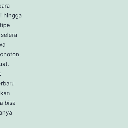
para
i hingga
tipe
selera
wa
monoton.
uat.
t
erbaru
akan
a bisa
anya