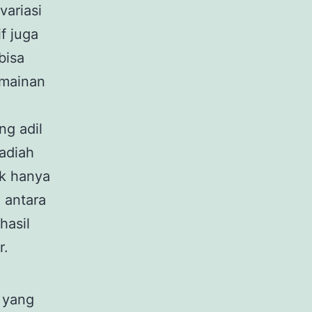
ariasi
f juga
bisa
rmainan
ng adil
adiah
ak hanya
 antara
hasil
r.
 yang