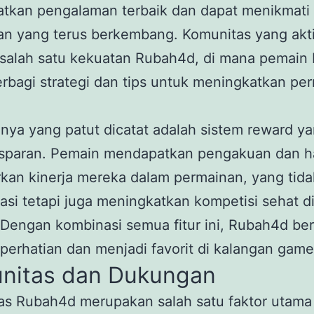
tkan pengalaman terbaik dan dapat menikmati v
n yang terus berkembang. Komunitas yang akti
salah satu kekuatan Rubah4d, di mana pemain 
erbagi strategi dan tips untuk meningkatkan pe
innya yang patut dicatat adalah sistem reward ya
nsparan. Pemain mendapatkan pengakuan dan h
kan kinerja mereka dalam permainan, yang tid
si tetapi juga meningkatkan kompetisi sehat di
Dengan kombinasi semua fitur ini, Rubah4d ber
perhatian dan menjadi favorit di kalangan game
nitas dan Dukungan
as Rubah4d merupakan salah satu faktor utama