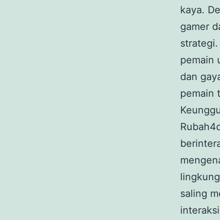
kaya. De
gamer da
strategi
pemain 
dan gay
pemain 
Keunggu
Rubah4d
berinter
mengena
lingkung
saling 
interaks