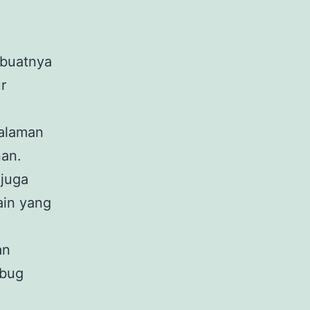
mbuatnya
r
galaman
nan.
 juga
in yang
an
 bug