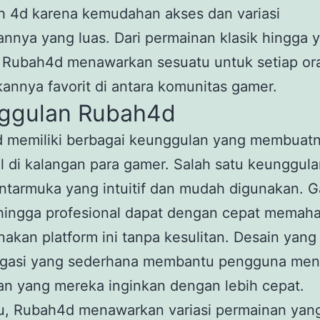
h 4d karena kemudahan akses dan variasi
nnya yang luas. Dari permainan klasik hingga 
 Rubah4d menawarkan sesuatu untuk setiap or
annya favorit di antara komunitas gamer.
ggulan Rubah4d
 memiliki berbagai keunggulan yang membuat
 di kalangan para gamer. Salah satu keunggul
ntarmuka yang intuitif dan mudah digunakan. 
hingga profesional dapat dengan cepat memaha
kan platform ini tanpa kesulitan. Desain yang
igasi yang sederhana membantu pengguna me
an yang mereka inginkan dengan lebih cepat.
tu, Rubah4d menawarkan variasi permainan yan