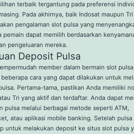
lihan terbaik tergantung pada preferensi indivi
asing. Pada akhirnya, baik Indosat maupun Tri
akan pengalaman slot pulsa yang menyenangk
a pemain dapat memilih berdasarkan kenyaman
an pengeluaran mereka.
uan Deposit Pulsa
empermudah member dalam bermain slot pulsa
 beberapa cara yang dapat dilakukan untuk me
pulsa. Pertama-tama, pastikan Anda memiliki n
atau Tri yang aktif dan terdaftar. Anda dapat m
n pulsa melalui berbagai metode seperti ATM,
et, atau aplikasi mobile banking. Setelah pulsa t
p untuk melakukan deposit ke situs slot pulsa 