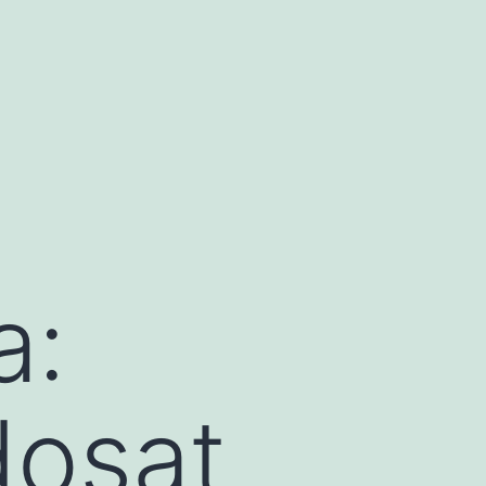
a:
dosat