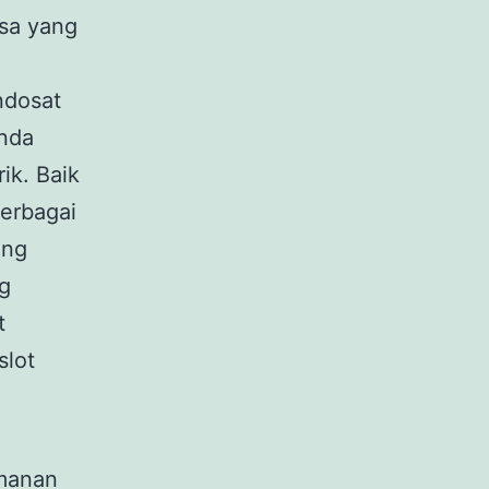
lsa yang
ndosat
Anda
ik. Baik
berbagai
ang
ng
t
slot
manan