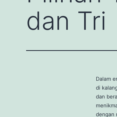
dan Tri
Dalam er
di kala
dan bera
menikma
dengan 