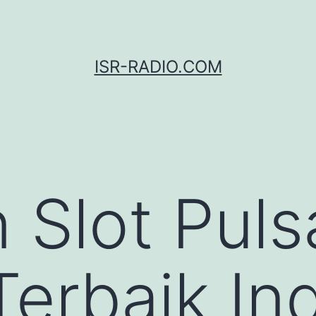
ISR-RADIO.COM
 Slot Puls
 Terbaik In