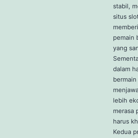
stabil,
situs sl
memberi
pemain 
yang sa
Sementar
dalam ha
bermain 
menjawa
lebih ek
merasa 
harus kh
Kedua pr