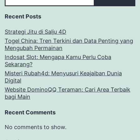
Recent Posts
Strategi Jitu di Salju 4D
Togel China: Tren Terkini dan Data Penting yang
Mengubah Permainan
Indosat Slot: Mengapa Kamu Perlu Coba
Sekarang?
Misteri Rubah4d: Menyusuri Keajaiban Dunia
Digital
Website DominoQQ Teraman: Cari Area Terbaik
bagi Main
Recent Comments
No comments to show.