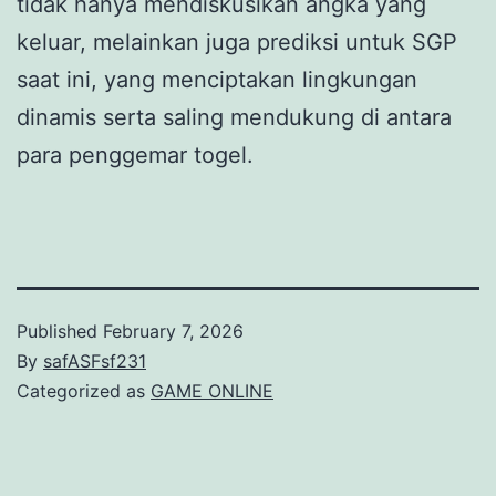
tidak hanya mendiskusikan angka yang
keluar, melainkan juga prediksi untuk SGP
saat ini, yang menciptakan lingkungan
dinamis serta saling mendukung di antara
para penggemar togel.
Published
February 7, 2026
By
safASFsf231
Categorized as
GAME ONLINE