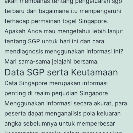
akan membahas tentang pengeluaran sgp
terbaru dan bagaimana itu mempengaruhi
terhadap permainan togel Singapore.
Apakah Anda mau mengetahui lebih lanjut
tentang SGP untuk hari ini dan cara
mendiagnosis menggunakan informasi ini?
Mari sama-sama jelajahi bersama.
Data SGP serta Keutamaan
Data Singapore merupakan informasi
penting di realm perjudian Singapore.
Menggunakan informasi secara akurat, para
peserta dapat menganalisis pola keluaran
angka sebelumnya untuk memperbesar