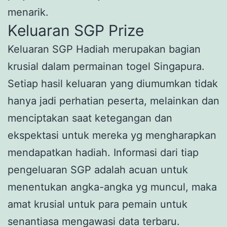
menarik.
Keluaran SGP Prize
Keluaran SGP Hadiah merupakan bagian
krusial dalam permainan togel Singapura.
Setiap hasil keluaran yang diumumkan tidak
hanya jadi perhatian peserta, melainkan dan
menciptakan saat ketegangan dan
ekspektasi untuk mereka yg mengharapkan
mendapatkan hadiah. Informasi dari tiap
pengeluaran SGP adalah acuan untuk
menentukan angka-angka yg muncul, maka
amat krusial untuk para pemain untuk
senantiasa mengawasi data terbaru.