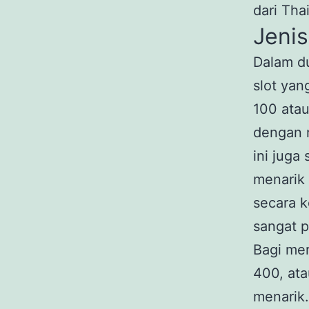
dari Tha
Jenis
Dalam du
slot yang
100 ata
dengan m
ini juga
menarik
secara k
sangat 
Bagi mer
400, ata
menarik.