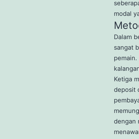
seberap
modal ya
Meto
Dalam b
sangat 
pemain. 
kalangan
Ketiga 
deposit 
pembaya
memungk
dengan 
menawark