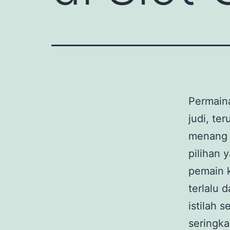
Permaina
judi, te
menang 
pilihan 
pemain 
terlalu 
istilah 
seringka