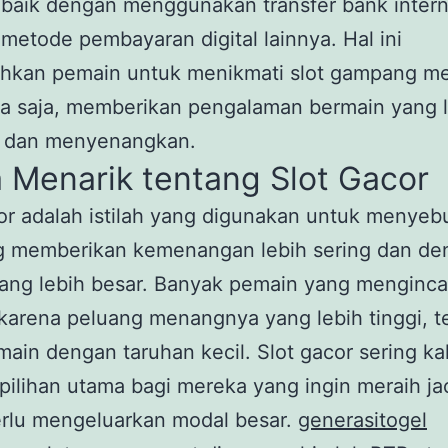
baik dengan menggunakan transfer bank intern
etode pembayaran digital lainnya. Hal ini
kan pemain untuk menikmati slot gampang m
na saja, memberikan pengalaman bermain yang 
el dan menyenangkan.
 Menarik tentang Slot Gacor
or adalah istilah yang digunakan untuk menyeb
ng memberikan kemenangan lebih sering dan de
ang lebih besar. Banyak pemain yang mengincar
i karena peluang menangnya yang lebih tinggi, 
main dengan taruhan kecil. Slot gacor sering kal
pilihan utama bagi mereka yang ingin meraih ja
erlu mengeluarkan modal besar.
generasitogel