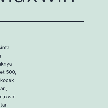
inta
g
aknya
bet 500,
 kocek
gan,
 maxwin
atan