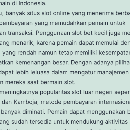
ain di Indonesia.
tu, banyak situs slot online yang menerima berb
pembayaran yang memudahkan pemain untuk
n transaksi. Penggunaan slot bet kecil juga me
yang menarik, karena pemain dapat memulai de
i yang rendah namun tetap memiliki kesempata
tkan kemenangan besar. Dengan adanya pilihan
dapat lebih leluasa dalam mengatur manajemen
 mereka saat bermain slot.
eningkatnya popularitas slot luar negeri sepert
d dan Kamboja, metode pembayaran internasiona
 banyak diminati. Pemain dapat menggunakan b
yang sudah tersedia untuk mendukung aktivitas