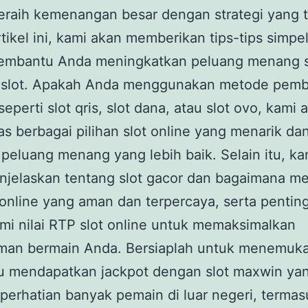
raih kemenangan besar dengan strategi yang t
tikel ini, kami akan memberikan tips-tips simpe
embantu Anda meningkatkan peluang menang 
 slot. Apakah Anda menggunakan metode pem
eperti slot qris, slot dana, atau slot ovo, kami 
 berbagai pilihan slot online yang menarik da
 peluang menang yang lebih baik. Selain itu, ka
jelaskan tentang slot gacor dan bagaimana me
t online yang aman dan terpercaya, serta pentin
i nilai RTP slot online untuk memaksimalkan
man bermain Anda. Bersiaplah untuk menemuka
u mendapatkan jackpot dengan slot maxwin yan
perhatian banyak pemain di luar negeri, termas