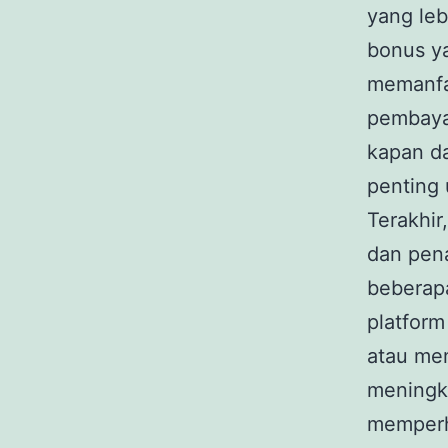
yang leb
bonus ya
memanfaa
pembayar
kapan da
penting
Terakhi
dan pena
beberap
platform
atau mem
meningka
memperh