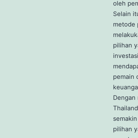
oleh pem
Selain i
metode 
melakuka
pilihan 
investas
mendapa
pemain 
keuangan
Dengan m
Thailan
semakin
pilihan 