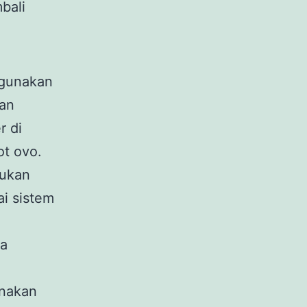
bali
igunakan
an
r di
ot ovo.
kukan
i sistem
ya
unakan