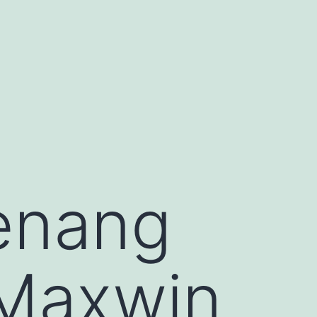
enang
 Maxwin