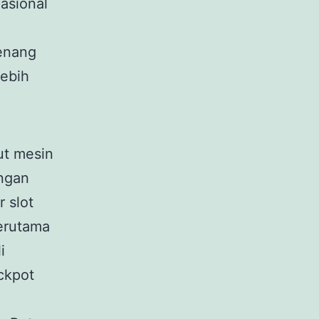
asional
enang
lebih
ut mesin
ngan
 slot
terutama
i
ckpot