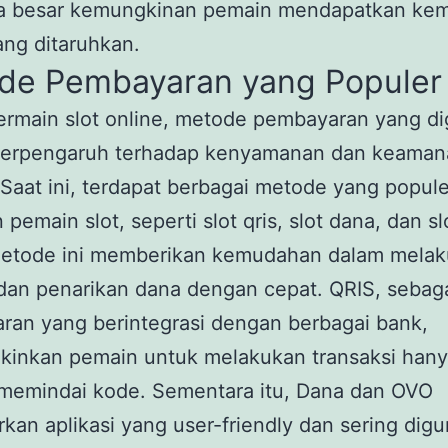
a besar kemungkinan pemain mendapatkan kem
ng ditaruhkan.
de Pembayaran yang Populer
ermain slot online, metode pembayaran yang d
berpengaruh terhadap kenyamanan dan keaman
Saat ini, terdapat berbagai metode yang popule
 pemain slot, seperti slot qris, slot dana, dan sl
metode ini memberikan kemudahan dalam mela
dan penarikan dana dengan cepat. QRIS, sebaga
ran yang berintegrasi dengan berbagai bank,
inkan pemain untuk melakukan transaksi han
memindai kode. Sementara itu, Dana dan OVO
an aplikasi yang user-friendly dan sering dig