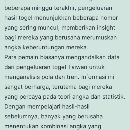
beberapa minggu terakhir, pengeluaran
hasil togel menunjukkan beberapa nomor
yang sering muncul, memberikan insight
bagi mereka yang berusaha merumuskan
angka keberuntungan mereka.
Para pemain biasanya mengandalkan data
dari pengeluaran togel Taiwan untuk
menganalisis pola dan tren. Informasi ini
sangat berharga, terutama bagi mereka
yang percaya pada teori angka dan statistik.
Dengan mempelajari hasil-hasil
sebelumnya, banyak yang berusaha
menentukan kombinasi angka yang