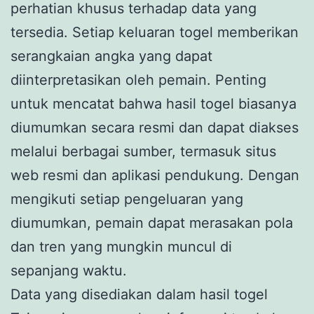
perhatian khusus terhadap data yang
tersedia. Setiap keluaran togel memberikan
serangkaian angka yang dapat
diinterpretasikan oleh pemain. Penting
untuk mencatat bahwa hasil togel biasanya
diumumkan secara resmi dan dapat diakses
melalui berbagai sumber, termasuk situs
web resmi dan aplikasi pendukung. Dengan
mengikuti setiap pengeluaran yang
diumumkan, pemain dapat merasakan pola
dan tren yang mungkin muncul di
sepanjang waktu.
Data yang disediakan dalam hasil togel