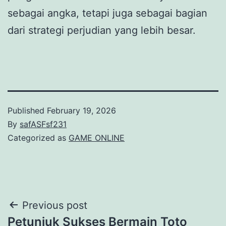
sebagai angka, tetapi juga sebagai bagian
dari strategi perjudian yang lebih besar.
Published
February 19, 2026
By
safASFsf231
Categorized as
GAME ONLINE
Post
Previous post
Petunjuk Sukses Bermain Toto