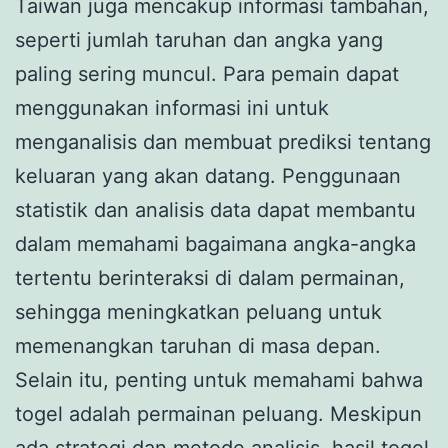
Taiwan juga mencakup informasi tambahan,
seperti jumlah taruhan dan angka yang
paling sering muncul. Para pemain dapat
menggunakan informasi ini untuk
menganalisis dan membuat prediksi tentang
keluaran yang akan datang. Penggunaan
statistik dan analisis data dapat membantu
dalam memahami bagaimana angka-angka
tertentu berinteraksi di dalam permainan,
sehingga meningkatkan peluang untuk
memenangkan taruhan di masa depan.
Selain itu, penting untuk memahami bahwa
togel adalah permainan peluang. Meskipun
ada strategi dan metode analisis, hasil togel