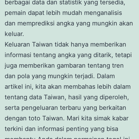
berbagai data dan statistik yang tersedia,
pemain dapat lebih mudah menganalisis
dan memprediksi angka yang mungkin akan
keluar.
Keluaran Taiwan tidak hanya memberikan
informasi tentang angka yang ditarik, tetapi
juga memberikan gambaran tentang tren
dan pola yang mungkin terjadi. Dalam
artikel ini, kita akan membahas lebih dalam
tentang data Taiwan, hasil yang diperoleh,
serta pengeluaran terbaru yang berkaitan
dengan toto Taiwan. Mari kita simak kabar
terkini dan informasi penting yang bisa