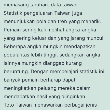
memasang taruhan.
data taiwan
Statistik pengeluaran Taiwan juga
menunjukkan pola dan tren yang menarik.
Pemain sering kali melihat angka-angka
yang sering keluar dan yang jarang muncul.
Beberapa angka mungkin mendapatkan
popularitas lebih tinggi, sedangkan angka
lainnya mungkin dianggap kurang
beruntung. Dengan mempelajari statistik ini,
banyak pemain berharap dapat
meningkatkan peluang mereka dalam
mendapatkan hasil yang diinginkan.
Toto Taiwan menawarkan berbagai jenis