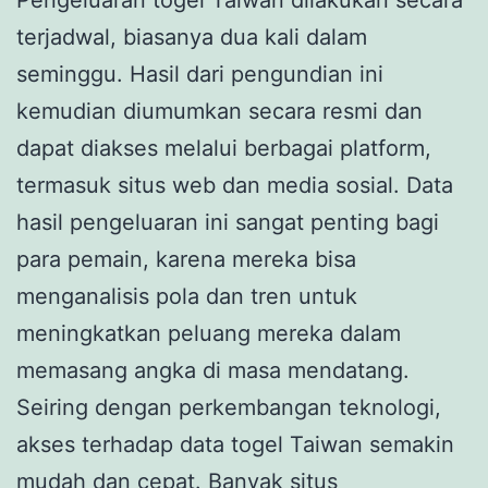
terjadwal, biasanya dua kali dalam
seminggu. Hasil dari pengundian ini
kemudian diumumkan secara resmi dan
dapat diakses melalui berbagai platform,
termasuk situs web dan media sosial. Data
hasil pengeluaran ini sangat penting bagi
para pemain, karena mereka bisa
menganalisis pola dan tren untuk
meningkatkan peluang mereka dalam
memasang angka di masa mendatang.
Seiring dengan perkembangan teknologi,
akses terhadap data togel Taiwan semakin
mudah dan cepat. Banyak situs