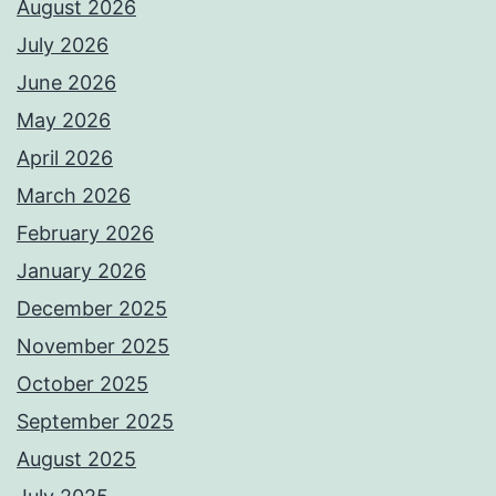
August 2026
July 2026
June 2026
May 2026
April 2026
March 2026
February 2026
January 2026
December 2025
November 2025
October 2025
September 2025
August 2025