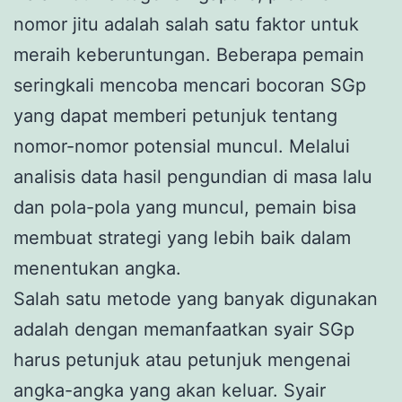
nomor jitu adalah salah satu faktor untuk
meraih keberuntungan. Beberapa pemain
seringkali mencoba mencari bocoran SGp
yang dapat memberi petunjuk tentang
nomor-nomor potensial muncul. Melalui
analisis data hasil pengundian di masa lalu
dan pola-pola yang muncul, pemain bisa
membuat strategi yang lebih baik dalam
menentukan angka.
Salah satu metode yang banyak digunakan
adalah dengan memanfaatkan syair SGp
harus petunjuk atau petunjuk mengenai
angka-angka yang akan keluar. Syair