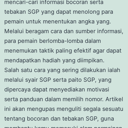
mencari-cari informasi bocoran serta
tebakan SGP yang dapat menolong para
pemain untuk menentukan angka yang.
Melalui beragam cara dan sumber informasi,
para pemain berlomba-lomba dalam
menemukan taktik paling efektif agar dapat
mendapatkan hadiah yang diimpikan.
Salah satu cara yang sering dilakukan ialah
melalui syair SGP serta paito SGP, yang
dipercaya dapat menyediakan motivasi
serta panduan dalam memilih nomor. Artikel
ini akan mengupas menguliti segala sesuatu
tentang bocoran dan tebakan SGP, guna