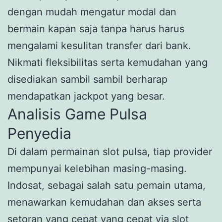
dengan mudah mengatur modal dan
bermain kapan saja tanpa harus harus
mengalami kesulitan transfer dari bank.
Nikmati fleksibilitas serta kemudahan yang
disediakan sambil sambil berharap
mendapatkan jackpot yang besar.
Analisis Game Pulsa
Penyedia
Di dalam permainan slot pulsa, tiap provider
mempunyai kelebihan masing-masing.
Indosat, sebagai salah satu pemain utama,
menawarkan kemudahan dan akses serta
setoran yang cepat yang cepat via slot