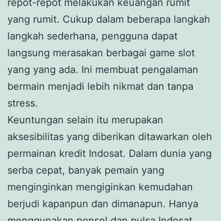
repot-repot melakukan keuangan rumit
yang rumit. Cukup dalam beberapa langkah
langkah sederhana, pengguna dapat
langsung merasakan berbagai game slot
yang yang ada. Ini membuat pengalaman
bermain menjadi lebih nikmat dan tanpa
stress.
Keuntungan selain itu merupakan
aksesibilitas yang diberikan ditawarkan oleh
permainan kredit Indosat. Dalam dunia yang
serba cepat, banyak pemain yang
menginginkan mengiginkan kemudahan
berjudi kapanpun dan dimanapun. Hanya
menggunakan ponsel dan pulsa Indosat,