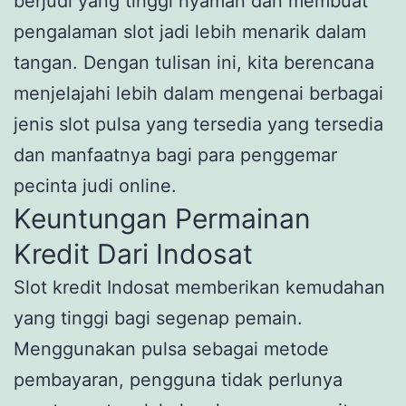
berjudi yang tinggi nyaman dan membuat
pengalaman slot jadi lebih menarik dalam
tangan. Dengan tulisan ini, kita berencana
menjelajahi lebih dalam mengenai berbagai
jenis slot pulsa yang tersedia yang tersedia
dan manfaatnya bagi para penggemar
pecinta judi online.
Keuntungan Permainan
Kredit Dari Indosat
Slot kredit Indosat memberikan kemudahan
yang tinggi bagi segenap pemain.
Menggunakan pulsa sebagai metode
pembayaran, pengguna tidak perlunya