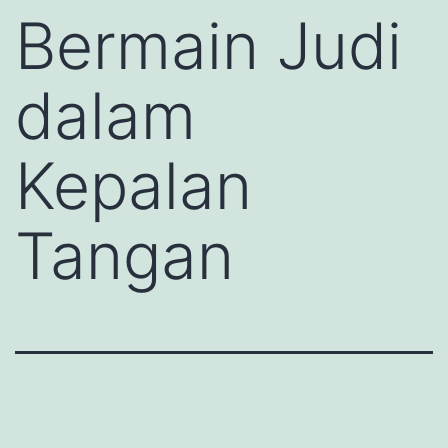
Bermain Judi
dalam
Kepalan
Tangan