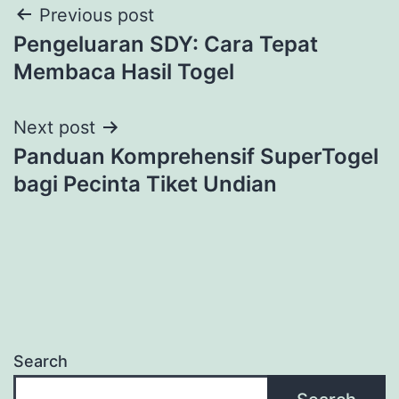
Post
Previous post
Pengeluaran SDY: Cara Tepat
navigation
Membaca Hasil Togel
Next post
Panduan Komprehensif SuperTogel
bagi Pecinta Tiket Undian
Search