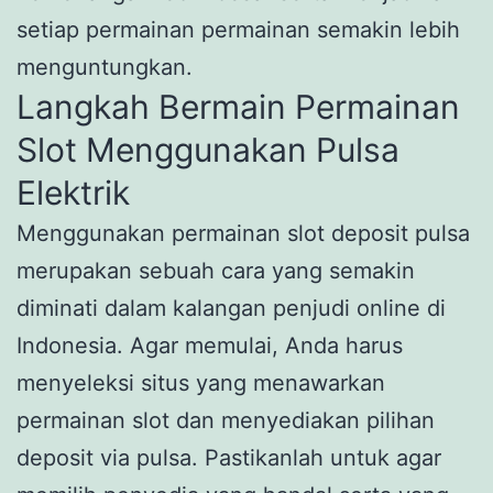
setiap permainan permainan semakin lebih
menguntungkan.
Langkah Bermain Permainan
Slot Menggunakan Pulsa
Elektrik
Menggunakan permainan slot deposit pulsa
merupakan sebuah cara yang semakin
diminati dalam kalangan penjudi online di
Indonesia. Agar memulai, Anda harus
menyeleksi situs yang menawarkan
permainan slot dan menyediakan pilihan
deposit via pulsa. Pastikanlah untuk agar