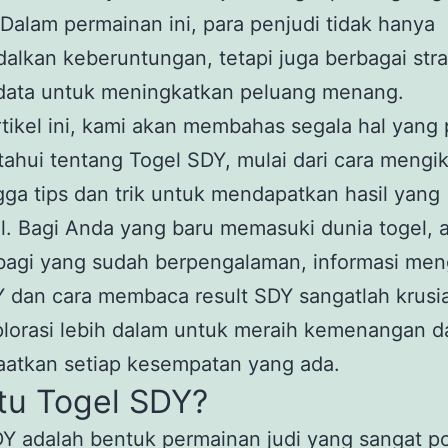
Dalam permainan ini, para penjudi tidak hanya
lkan keberuntungan, tetapi juga berbagai stra
 data untuk meningkatkan peluang menang.
tikel ini, kami akan membahas segala hal yang 
ahui tentang Togel SDY, mulai dari cara mengik
ga tips dan trik untuk mendapatkan hasil yang
. Bagi Anda yang baru memasuki dunia togel, 
bagi yang sudah berpengalaman, informasi men
 dan cara membaca result SDY sangatlah krusia
plorasi lebih dalam untuk meraih kemenangan d
atkan setiap kesempatan yang ada.
tu Togel SDY?
Y adalah bentuk permainan judi yang sangat po