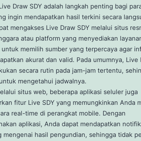
Live Draw SDY adalah langkah penting bagi par
ng ingin mendapatkan hasil terkini secara langs
at mengakses Live Draw SDY melalui situs res
ggara atau platform yang menyediakan layanan
 untuk memilih sumber yang terpercaya agar in
apatkan akurat dan valid. Pada umumnya, Live
kukan secara rutin pada jam-jam tertentu, sehi
 untuk mengetahui jadwalnya.
elalui situs web, beberapa aplikasi seluler juga
kan fitur Live SDY yang memungkinkan Anda m
cara real-time di perangkat mobile. Dengan
kan aplikasi, Anda dapat mendapatkan notifik
 mengenai hasil pengundian, sehingga tidak pe