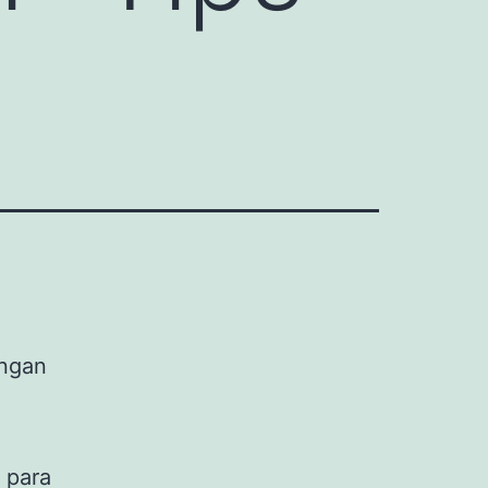
engan
 para