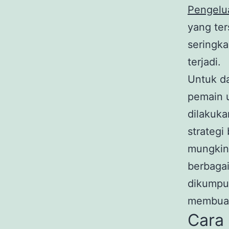
Pengelu
yang ter
seringka
terjadi.
Untuk da
pemain 
dilakuka
strateg
mungkin 
berbagai
dikumpu
membuat
Cara