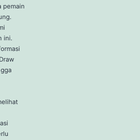
a pemain
ung.
mi
 ini.
formasi
 Draw
ngga
elihat
asi
rlu