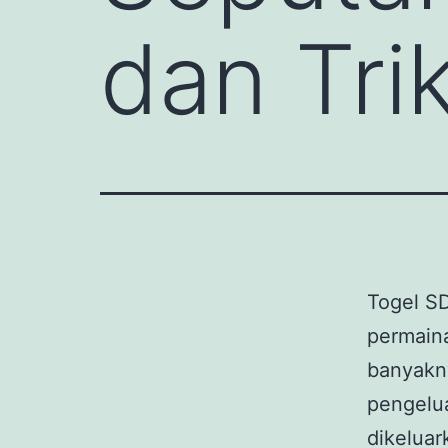
dan Tr
Togel SD
permaina
banyakny
pengelua
dikeluar