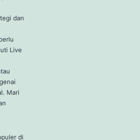
tegi dan
perlu
uti Live
atau
genai
l. Mari
an
puler di