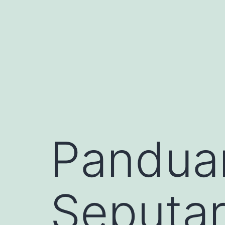
Skip
to
content
Pandua
Seputar