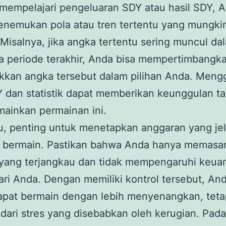
mempelajari pengeluaran SDY atau hasil SDY, 
enemukan pola atau tren tertentu yang mungki
Misalnya, jika angka tertentu sering muncul da
a periode terakhir, Anda bisa mempertimbangk
kan angka tersebut dalam pilihan Anda. Men
Y dan statistik dapat memberikan keunggulan 
ainkan permainan ini.
tu, penting untuk menetapkan anggaran yang je
 bermain. Pastikan bahwa Anda hanya memasa
 yang terjangkau dan tidak mempengaruhi keua
ari Anda. Dengan memiliki kontrol tersebut, And
apat bermain dengan lebih menyenangkan, tetap
ari stres yang disebabkan oleh kerugian. Pada