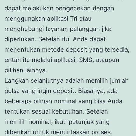
dapat melakukan pengecekan dengan
menggunakan aplikasi Tri atau
menghubungi layanan pelanggan jika
diperlukan. Setelah itu, Anda dapat
menentukan metode deposit yang tersedia,
entah itu melalui aplikasi, SMS, ataupun
pilihan lainnya.
Langkah selanjutnya adalah memilih jumlah
pulsa yang ingin deposit. Biasanya, ada
beberapa pilihan nominal yang bisa Anda
tentukan sesuai kebutuhan. Setelah
memilih nominal, ikuti petunjuk yang
diberikan untuk menuntaskan proses