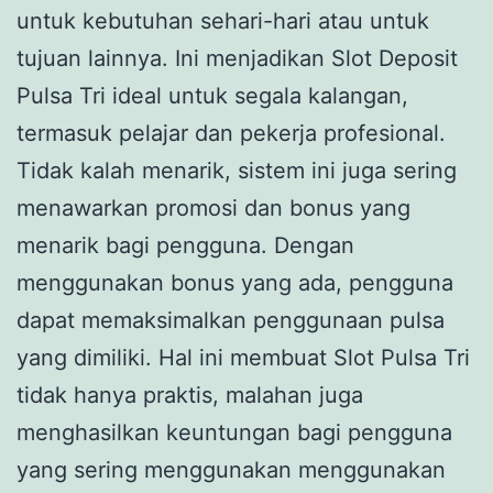
untuk kebutuhan sehari-hari atau untuk
tujuan lainnya. Ini menjadikan Slot Deposit
Pulsa Tri ideal untuk segala kalangan,
termasuk pelajar dan pekerja profesional.
Tidak kalah menarik, sistem ini juga sering
menawarkan promosi dan bonus yang
menarik bagi pengguna. Dengan
menggunakan bonus yang ada, pengguna
dapat memaksimalkan penggunaan pulsa
yang dimiliki. Hal ini membuat Slot Pulsa Tri
tidak hanya praktis, malahan juga
menghasilkan keuntungan bagi pengguna
yang sering menggunakan menggunakan