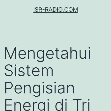
Skip
ISR-RADIO.COM
to
content
Mengetahui
Sistem
Pengisian
Energi di Tri