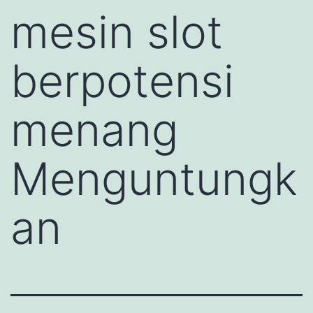
mesin slot
berpotensi
menang
Menguntungk
an