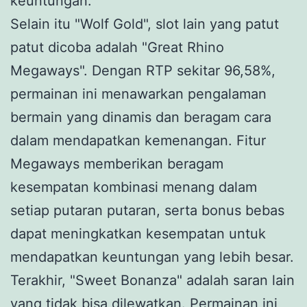
keuntungan.
Selain itu "Wolf Gold", slot lain yang patut
patut dicoba adalah "Great Rhino
Megaways". Dengan RTP sekitar 96,58%,
permainan ini menawarkan pengalaman
bermain yang dinamis dan beragam cara
dalam mendapatkan kemenangan. Fitur
Megaways memberikan beragam
kesempatan kombinasi menang dalam
setiap putaran putaran, serta bonus bebas
dapat meningkatkan kesempatan untuk
mendapatkan keuntungan yang lebih besar.
Terakhir, "Sweet Bonanza" adalah saran lain
yang tidak bisa dilewatkan. Permainan ini