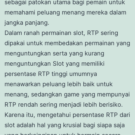
sebagai patokan utama bagi pemain untuk
memahami peluang menang mereka dalam
jangka panjang.
Dalam ranah permainan slot, RTP sering
dipakai untuk membedakan permainan yang
menguntungkan serta yang kurang
menguntungkan Slot yang memiliki
persentase RTP tinggi umumnya
menawarkan peluang lebih baik untuk
menang, sedangkan game yang mempunyai
RTP rendah sering menjadi lebih berisiko.
Karena itu, mengetahui persentase RTP dari
slot adalah hal yang krusial bagi siapa saja