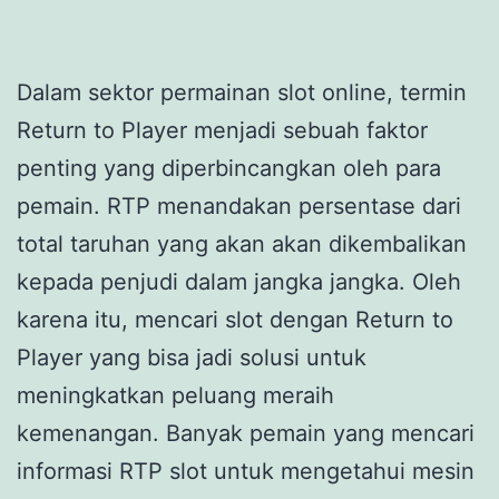
Dalam sektor permainan slot online, termin
Return to Player menjadi sebuah faktor
penting yang diperbincangkan oleh para
pemain. RTP menandakan persentase dari
total taruhan yang akan akan dikembalikan
kepada penjudi dalam jangka jangka. Oleh
karena itu, mencari slot dengan Return to
Player yang bisa jadi solusi untuk
meningkatkan peluang meraih
kemenangan. Banyak pemain yang mencari
informasi RTP slot untuk mengetahui mesin