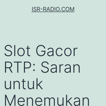
Skip
ISR-RADIO.COM
to
content
Slot Gacor
RTP: Saran
untuk
Menemukan