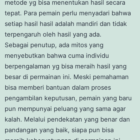
metode yg bisa menentukan hasil secara
tepat. Para pemain perlu menyadari bahwa
setiap hasil hasil adalah mandiri dan tidak
terpengaruh oleh hasil yang ada.
Sebagai penutup, ada mitos yang
menyebutkan bahwa cuma individu
berpengalaman yg bisa meraih hasil yang
besar di permainan ini. Meski pemahaman
bisa memberi bantuan dalam proses
pengambilan keputusan, pemain yang baru
pun mempunyai peluang yang sama agar
kalah. Melalui pendekatan yang benar dan
pandangan yang baik, siapa pun bisa