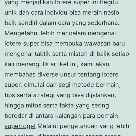
yang menjadikan lotere super ini begitu
unik dan cara individu bisa meraih nasib
baik sendiri dalam cara yang sederhana.
Mengetahui lebih mendalam mengenai
lotere super bisa membuka wawasan baru
mengenai taktik serta misteri di balik setiap
kali menang. Di artikel ini, kami akan
membahas diverse unsur tentang lotere
super, dimulai dari segi metode bermain,
tips serta strategi yang bisa dijalankan,
hingga mitos serta fakta yang sering
beredar di antara kalangan para pemain.
supertogel
Melalui pengetahuan yang lebih