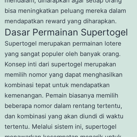
mendalam, diharapkan agar setiap orang
bisa meningkatkan peluang mereka dalam
mendapatkan reward yang diharapkan.
Dasar Permainan Supertogel
Supertogel merupakan permainan lotere
yang sangat populer oleh banyak orang.
Konsep inti dari supertogel merupakan
memilih nomor yang dapat menghasilkan
kombinasi tepat untuk mendapatkan
kemenangan. Pemain biasanya memilih
beberapa nomor dalam rentang tertentu,
dan kombinasi yang akan diundi di waktu
tertentu. Melalui sistem ini, supertogel
menawarkan kesempatan menarik untuk