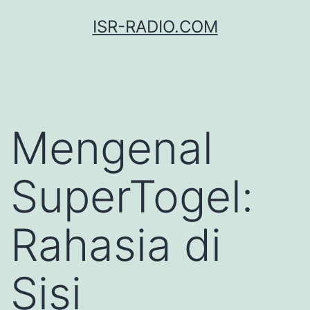
Skip
ISR-RADIO.COM
to
content
Mengenal
SuperTogel:
Rahasia di
Sisi