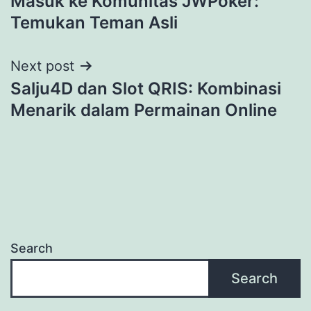
Masuk ke Komunitas JWPoker:
navigation
Temukan Teman Asli
Next post
Salju4D dan Slot QRIS: Kombinasi
Menarik dalam Permainan Online
Search
Search