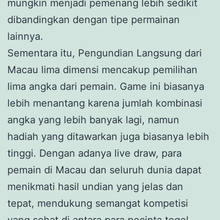
mungkin menjadi pemenang lebih sedikit
dibandingkan dengan tipe permainan
lainnya.
Sementara itu, Pengundian Langsung dari
Macau lima dimensi mencakup pemilihan
lima angka dari pemain. Game ini biasanya
lebih menantang karena jumlah kombinasi
angka yang lebih banyak lagi, namun
hadiah yang ditawarkan juga biasanya lebih
tinggi. Dengan adanya live draw, para
pemain di Macau dan seluruh dunia dapat
menikmati hasil undian yang jelas dan
tepat, mendukung semangat kompetisi
yang sehat di antara para pecinta togel.