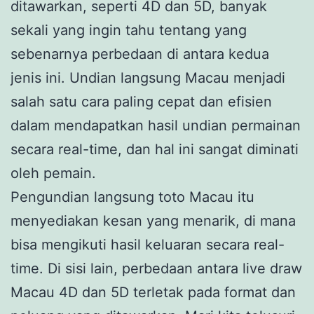
ditawarkan, seperti 4D dan 5D, banyak
sekali yang ingin tahu tentang yang
sebenarnya perbedaan di antara kedua
jenis ini. Undian langsung Macau menjadi
salah satu cara paling cepat dan efisien
dalam mendapatkan hasil undian permainan
secara real-time, dan hal ini sangat diminati
oleh pemain.
Pengundian langsung toto Macau itu
menyediakan kesan yang menarik, di mana
bisa mengikuti hasil keluaran secara real-
time. Di sisi lain, perbedaan antara live draw
Macau 4D dan 5D terletak pada format dan