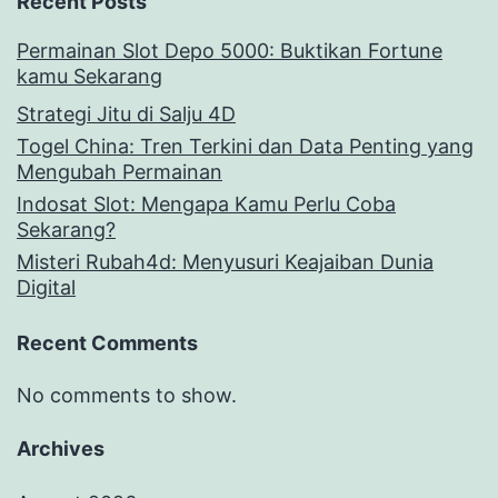
Recent Posts
Permainan Slot Depo 5000: Buktikan Fortune
kamu Sekarang
Strategi Jitu di Salju 4D
Togel China: Tren Terkini dan Data Penting yang
Mengubah Permainan
Indosat Slot: Mengapa Kamu Perlu Coba
Sekarang?
Misteri Rubah4d: Menyusuri Keajaiban Dunia
Digital
Recent Comments
No comments to show.
Archives