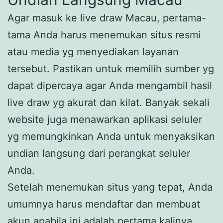
Agar masuk ke live draw Macau, pertama-
tama Anda harus menemukan situs resmi
atau media yg menyediakan layanan
tersebut. Pastikan untuk memilih sumber yg
dapat dipercaya agar Anda mengambil hasil
live draw yg akurat dan kilat. Banyak sekali
website juga menawarkan aplikasi seluler
yg memungkinkan Anda untuk menyaksikan
undian langsung dari perangkat seluler
Anda.
Setelah menemukan situs yang tepat, Anda
umumnya harus mendaftar dan membuat
akun apabila ini adalah pertama kalinya