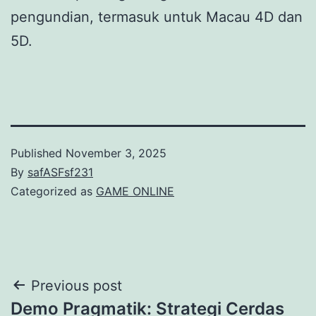
pengundian, termasuk untuk Macau 4D dan
5D.
Published
November 3, 2025
By
safASFsf231
Categorized as
GAME ONLINE
Post
Previous post
Demo Pragmatik: Strategi Cerdas