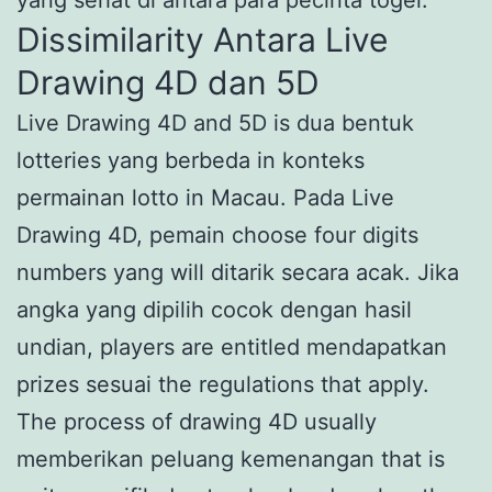
Dissimilarity Antara Live
Drawing 4D dan 5D
Live Drawing 4D and 5D is dua bentuk
lotteries yang berbeda in konteks
permainan lotto in Macau. Pada Live
Drawing 4D, pemain choose four digits
numbers yang will ditarik secara acak. Jika
angka yang dipilih cocok dengan hasil
undian, players are entitled mendapatkan
prizes sesuai the regulations that apply.
The process of drawing 4D usually
memberikan peluang kemenangan that is