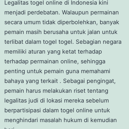
Legalitas togel online di Indonesia kini
menjadi perdebatan. Walaupun permainan
secara umum tidak diperbolehkan, banyak
pemain masih berusaha untuk jalan untuk
terlibat dalam togel togel. Sebagian negara
memiliki aturan yang ketat terhadap
terhadap permainan online, sehingga
penting untuk pemain guna memahami
bahaya yang terkait . Sebagai pengingat,
pemain harus melakukan riset tentang
legalitas judi di lokasi mereka sebelum
berpartisipasi dalam togel online untuk
menghindari masalah hukum di kemudian