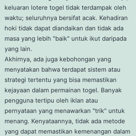
keluaran lotere togel tidak terdampak oleh
waktu; seluruhnya bersifat acak. Kehadiran
hoki tidak dapat diandaikan dan tidak ada
masa yang lebih "baik" untuk ikut daripada
yang lain.
Akhirnya, ada juga kebohongan yang
menyatakan bahwa terdapat sistem atau
strategi tertentu yang bisa memastikan
kejayaan dalam permainan togel. Banyak
pengguna tertipu oleh iklan atau
pernyataan yang menawarkan "trik" untuk
menang. Kenyataannya, tidak ada metode
yang dapat memastikan kemenangan dalam