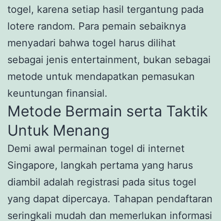
togel, karena setiap hasil tergantung pada
lotere random. Para pemain sebaiknya
menyadari bahwa togel harus dilihat
sebagai jenis entertainment, bukan sebagai
metode untuk mendapatkan pemasukan
keuntungan finansial.
Metode Bermain serta Taktik
Untuk Menang
Demi awal permainan togel di internet
Singapore, langkah pertama yang harus
diambil adalah registrasi pada situs togel
yang dapat dipercaya. Tahapan pendaftaran
seringkali mudah dan memerlukan informasi