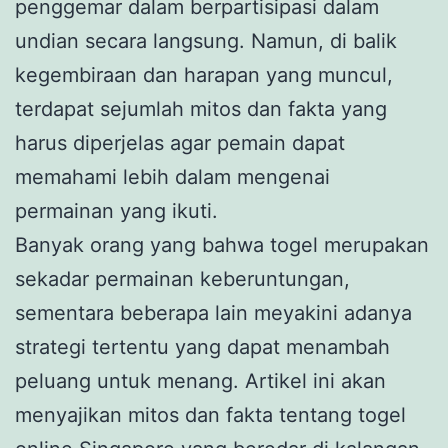
penggemar dalam berpartisipasi dalam
undian secara langsung. Namun, di balik
kegembiraan dan harapan yang muncul,
terdapat sejumlah mitos dan fakta yang
harus diperjelas agar pemain dapat
memahami lebih dalam mengenai
permainan yang ikuti.
Banyak orang yang bahwa togel merupakan
sekadar permainan keberuntungan,
sementara beberapa lain meyakini adanya
strategi tertentu yang dapat menambah
peluang untuk menang. Artikel ini akan
menyajikan mitos dan fakta tentang togel