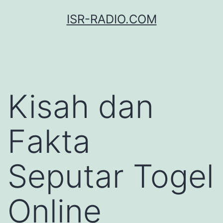
Skip
ISR-RADIO.COM
to
content
Kisah dan
Fakta
Seputar Togel
Online