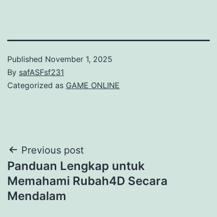
Published
November 1, 2025
By
safASFsf231
Categorized as
GAME ONLINE
Post
Previous post
Panduan Lengkap untuk
navigation
Memahami Rubah4D Secara
Mendalam