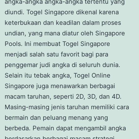
angka-angka angka-angka tertentu yang
diundi. Togel Singapore dikenal karena
keterbukaan dan keadilan dalam proses
undian, yang mana diatur oleh Singapore
Pools. Ini membuat Togel Singapore
menjadi salah satu favorit bagi para
penggemar judi angka di seluruh dunia.
Selain itu tebak angka, Togel Online
Singapore juga menawarkan berbagai
macam taruhan, seperti 2D, 3D, dan 4D.
Masing-masing jenis taruhan memiliki cara
bermain dan peluang menang yang
berbeda. Pemain dapat mengambil angka
berdasarkan berbagai macam strategi,