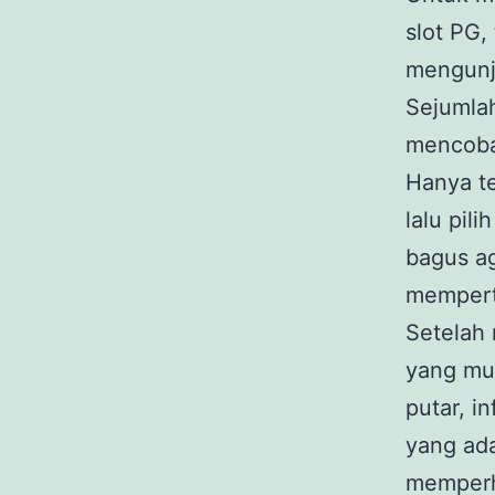
slot PG,
mengunj
Sejumlah
mencoba 
Hanya te
lalu pil
bagus a
mempert
Setelah 
yang mu
putar, i
yang ad
memperha