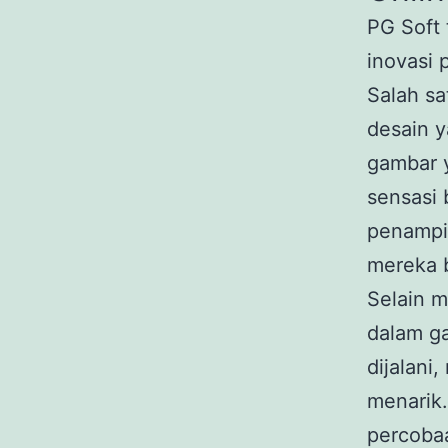
PG Soft 
inovasi
Salah s
desain y
gambar 
sensasi
penampil
mereka b
Selain m
dalam g
dijalani
menarik
percoba