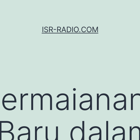
ISR-RADIO.COM
ermaianan
 Baru dala