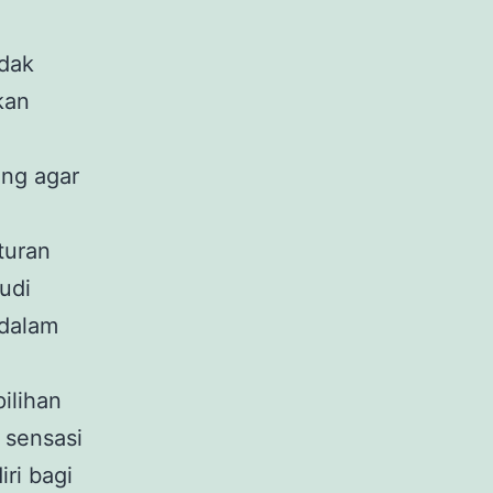
idak
kan
ng agar
turan
udi
 dalam
ilihan
 sensasi
ri bagi