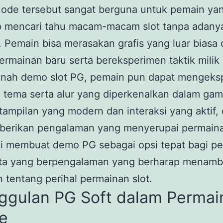
ode tersebut sangat berguna untuk pemain ya
p mencari tahu macam-macam slot tanpa adanya
l. Pemain bisa merasakan grafis yang luar biasa
ermainan baru serta bereksperimen taktik milik
anah demo slot PG, pemain pun dapat mengeksp
 tema serta alur yang diperkenalkan dalam game
ampilan yang modern dan interaksi yang aktif
erikan pengalaman yang menyerupai permainan
ni membuat demo PG sebagai opsi tepat bagi p
rta yang berpengalaman yang berharap menam
tentang perihal permainan slot.
ggulan PG Soft dalam Permai
e