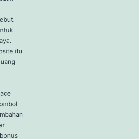
ebut.
untuk
aya.
site itu
eluang
face
tombol
tambahan
ar
 bonus