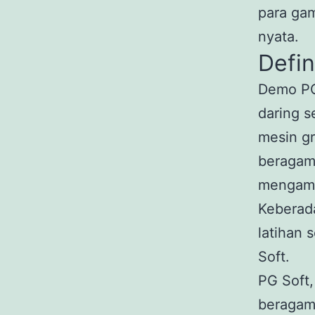
para gam
nyata.
Defi
Demo PG 
daring 
mesin gr
beragam 
mengamb
Keberad
latihan 
Soft.
PG Soft
beragam