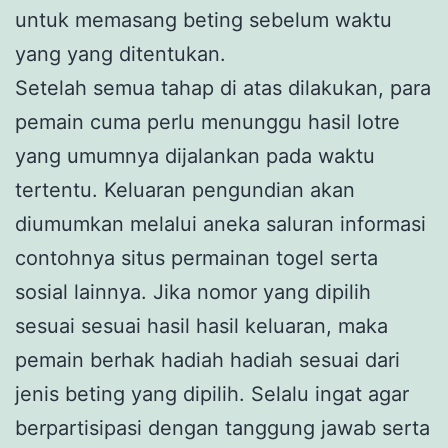
untuk memasang beting sebelum waktu
yang yang ditentukan.
Setelah semua tahap di atas dilakukan, para
pemain cuma perlu menunggu hasil lotre
yang umumnya dijalankan pada waktu
tertentu. Keluaran pengundian akan
diumumkan melalui aneka saluran informasi
contohnya situs permainan togel serta
sosial lainnya. Jika nomor yang dipilih
sesuai sesuai hasil hasil keluaran, maka
pemain berhak hadiah hadiah sesuai dari
jenis beting yang dipilih. Selalu ingat agar
berpartisipasi dengan tanggung jawab serta