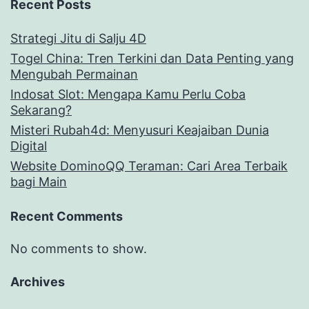
Recent Posts
Strategi Jitu di Salju 4D
Togel China: Tren Terkini dan Data Penting yang
Mengubah Permainan
Indosat Slot: Mengapa Kamu Perlu Coba
Sekarang?
Misteri Rubah4d: Menyusuri Keajaiban Dunia
Digital
Website DominoQQ Teraman: Cari Area Terbaik
bagi Main
Recent Comments
No comments to show.
Archives