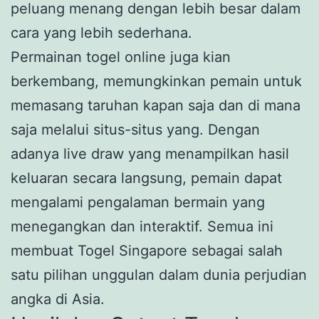
peluang menang dengan lebih besar dalam
cara yang lebih sederhana.
Permainan togel online juga kian
berkembang, memungkinkan pemain untuk
memasang taruhan kapan saja dan di mana
saja melalui situs-situs yang. Dengan
adanya live draw yang menampilkan hasil
keluaran secara langsung, pemain dapat
mengalami pengalaman bermain yang
menegangkan dan interaktif. Semua ini
membuat Togel Singapore sebagai salah
satu pilihan unggulan dalam dunia perjudian
angka di Asia.