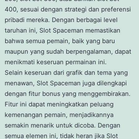
400, sesuai dengan strategi dan preferensi
pribadi mereka. Dengan berbagai level
taruhan ini, Slot Spaceman memastikan
bahwa semua pemain, baik yang baru
maupun yang sudah berpengalaman, dapat
menikmati keseruan permainan ini.
Selain keseruan dari grafik dan tema yang
menawan, Slot Spaceman juga dilengkapi
dengan fitur bonus yang menggembirakan.
Fitur ini dapat meningkatkan peluang
kemenangan pemain, menjadikannya
semakin menarik untuk dicoba. Dengan
semua elemen ini, tidak heran jika Slot