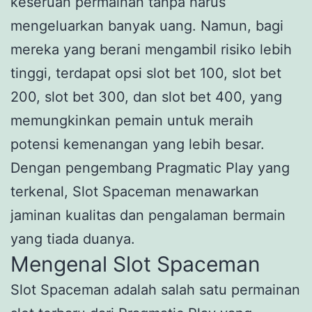
keseruan permainan tanpa harus
mengeluarkan banyak uang. Namun, bagi
mereka yang berani mengambil risiko lebih
tinggi, terdapat opsi slot bet 100, slot bet
200, slot bet 300, dan slot bet 400, yang
memungkinkan pemain untuk meraih
potensi kemenangan yang lebih besar.
Dengan pengembang Pragmatic Play yang
terkenal, Slot Spaceman menawarkan
jaminan kualitas dan pengalaman bermain
yang tiada duanya.
Mengenal Slot Spaceman
Slot Spaceman adalah salah satu permainan