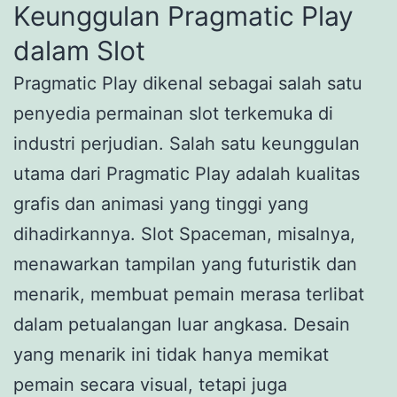
Keunggulan Pragmatic Play
dalam Slot
Pragmatic Play dikenal sebagai salah satu
penyedia permainan slot terkemuka di
industri perjudian. Salah satu keunggulan
utama dari Pragmatic Play adalah kualitas
grafis dan animasi yang tinggi yang
dihadirkannya. Slot Spaceman, misalnya,
menawarkan tampilan yang futuristik dan
menarik, membuat pemain merasa terlibat
dalam petualangan luar angkasa. Desain
yang menarik ini tidak hanya memikat
pemain secara visual, tetapi juga