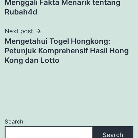
Menggali Fakta Menarik tentang
navigation
Rubah4d
Next post
Mengetahui Togel Hongkong:
Petunjuk Komprehensif Hasil Hong
Kong dan Lotto
Search
Search