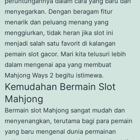
peruntungannya dalam cara yang baru dan
menyegarkan. Dengan beragam fitur
menarik dan peluang menang yang
menggiurkan, tidak heran jika slot ini
menjadi salah satu favorit di kalangan
pemain slot gacor. Mari kita telusuri lebih
dalam mengenai apa yang membuat
Mahjong Ways 2 begitu istimewa.
Kemudahan Bermain Slot
Mahjong
Bermain slot Mahjong sangat mudah dan
menyenangkan, terutama bagi para pemain
yang baru mengenal dunia permainan