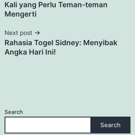
navigation
Kali yang Perlu Teman-teman
Mengerti
Next post
Rahasia Togel Sidney: Menyibak
Angka Hari Ini!
Search
Search