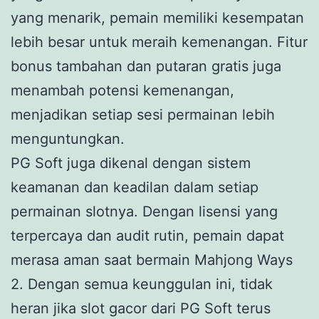
yang menarik, pemain memiliki kesempatan
lebih besar untuk meraih kemenangan. Fitur
bonus tambahan dan putaran gratis juga
menambah potensi kemenangan,
menjadikan setiap sesi permainan lebih
menguntungkan.
PG Soft juga dikenal dengan sistem
keamanan dan keadilan dalam setiap
permainan slotnya. Dengan lisensi yang
terpercaya dan audit rutin, pemain dapat
merasa aman saat bermain Mahjong Ways
2. Dengan semua keunggulan ini, tidak
heran jika slot gacor dari PG Soft terus