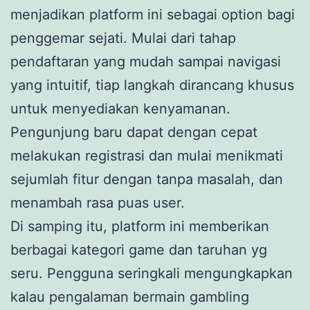
menjadikan platform ini sebagai option bagi
penggemar sejati. Mulai dari tahap
pendaftaran yang mudah sampai navigasi
yang intuitif, tiap langkah dirancang khusus
untuk menyediakan kenyamanan.
Pengunjung baru dapat dengan cepat
melakukan registrasi dan mulai menikmati
sejumlah fitur dengan tanpa masalah, dan
menambah rasa puas user.
Di samping itu, platform ini memberikan
berbagai kategori game dan taruhan yg
seru. Pengguna seringkali mengungkapkan
kalau pengalaman bermain gambling