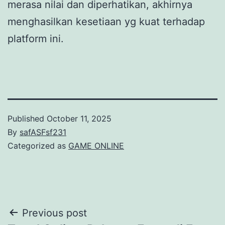
merasa nilai dan diperhatikan, akhirnya
menghasilkan kesetiaan yg kuat terhadap
platform ini.
Published
October 11, 2025
By
safASFsf231
Categorized as
GAME ONLINE
Post
Previous post