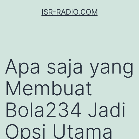
Skip
ISR-RADIO.COM
to
content
Apa saja yang
Membuat
Bola234 Jadi
Opsi Utama