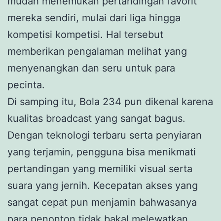
mudah menemukan pertandingan favorit
mereka sendiri, mulai dari liga hingga
kompetisi kompetisi. Hal tersebut
memberikan pengalaman melihat yang
menyenangkan dan seru untuk para
pecinta.
Di samping itu, Bola 234 pun dikenal karena
kualitas broadcast yang sangat bagus.
Dengan teknologi terbaru serta penyiaran
yang terjamin, pengguna bisa menikmati
pertandingan yang memiliki visual serta
suara yang jernih. Kecepatan akses yang
sangat cepat pun menjamin bahwasanya
para penonton tidak bakal melewatkan