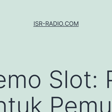
ISR-RADIO.COM
mo Slot: 
ntuk Pemu