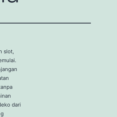
 slot,
emulai.
njangan
atan
tanpa
ainan
Neko dari
ng