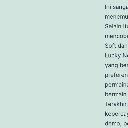
Ini san
menemuka
Selain i
mencoba 
Soft dan
Lucky N
yang ber
preferen
permain
bermain 
Terakhi
keperca
demo, pe