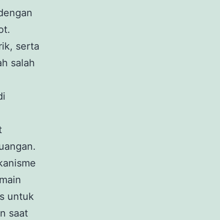
 dengan
ot.
k, serta
ah salah
di
t
euangan.
kanisme
rmain
s untuk
n saat