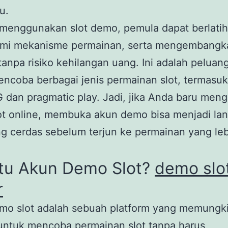
u.
menggunakan slot demo, pemula dapat berlatih
i mekanisme permainan, serta mengembangk
 tanpa risiko kehilangan uang. Ini adalah pelua
ncoba berbagai jenis permainan slot, termasuk
dan pragmatic play. Jadi, jika Anda baru meng
ot online, membuka akun demo bisa menjadi la
g cerdas sebelum terjun ke permainan yang le
itu Akun Demo Slot?
demo slo
r
mo slot adalah sebuah platform yang memungk
untuk mencoba permainan slot tanpa harus