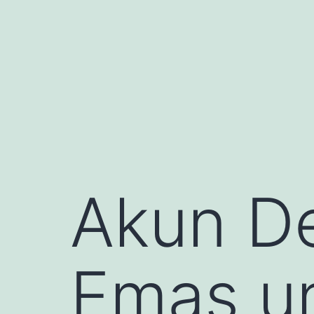
Skip
to
content
Akun De
Emas u