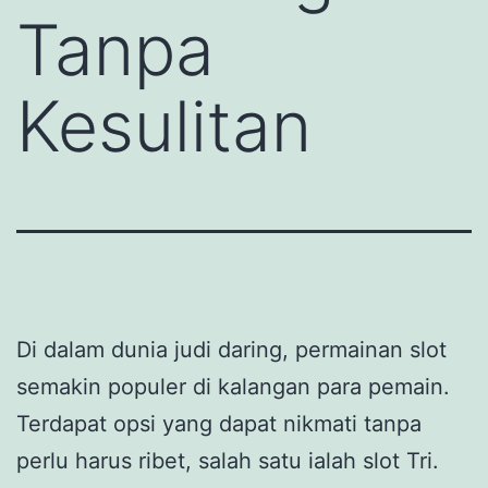
Tanpa
Kesulitan
Di dalam dunia judi daring, permainan slot
semakin populer di kalangan para pemain.
Terdapat opsi yang dapat nikmati tanpa
perlu harus ribet, salah satu ialah slot Tri.