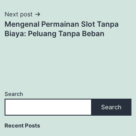
navigation
Next post
Mengenal Permainan Slot Tanpa
Biaya: Peluang Tanpa Beban
Search
Search
Recent Posts