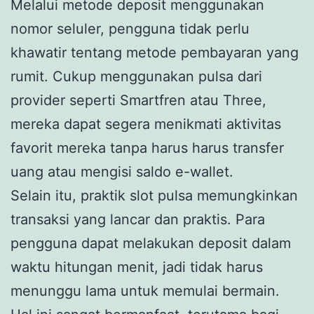
Melalui metode deposit menggunakan
nomor seluler, pengguna tidak perlu
khawatir tentang metode pembayaran yang
rumit. Cukup menggunakan pulsa dari
provider seperti Smartfren atau Three,
mereka dapat segera menikmati aktivitas
favorit mereka tanpa harus harus transfer
uang atau mengisi saldo e-wallet.
Selain itu, praktik slot pulsa memungkinkan
transaksi yang lancar dan praktis. Para
pengguna dapat melakukan deposit dalam
waktu hitungan menit, jadi tidak harus
menunggu lama untuk memulai bermain.