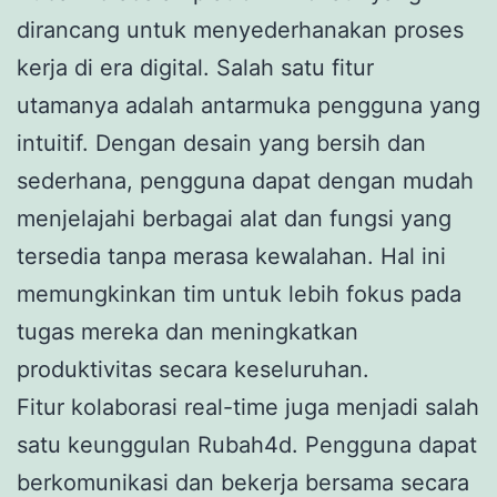
dirancang untuk menyederhanakan proses
kerja di era digital. Salah satu fitur
utamanya adalah antarmuka pengguna yang
intuitif. Dengan desain yang bersih dan
sederhana, pengguna dapat dengan mudah
menjelajahi berbagai alat dan fungsi yang
tersedia tanpa merasa kewalahan. Hal ini
memungkinkan tim untuk lebih fokus pada
tugas mereka dan meningkatkan
produktivitas secara keseluruhan.
Fitur kolaborasi real-time juga menjadi salah
satu keunggulan Rubah4d. Pengguna dapat
berkomunikasi dan bekerja bersama secara