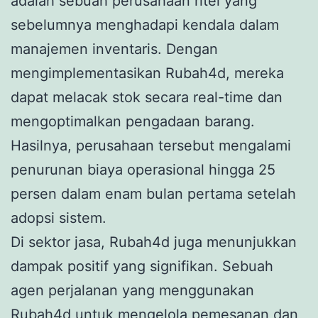
adalah sebuah perusahaan ritel yang
sebelumnya menghadapi kendala dalam
manajemen inventaris. Dengan
mengimplementasikan Rubah4d, mereka
dapat melacak stok secara real-time dan
mengoptimalkan pengadaan barang.
Hasilnya, perusahaan tersebut mengalami
penurunan biaya operasional hingga 25
persen dalam enam bulan pertama setelah
adopsi sistem.
Di sektor jasa, Rubah4d juga menunjukkan
dampak positif yang signifikan. Sebuah
agen perjalanan yang menggunakan
Rubah4d untuk mengelola pemesanan dan