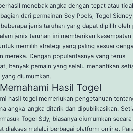
erhasil menebak angka dengan tepat atau tida
bagian dari permainan Sdy Pools, Togel Sidney
 beberapa jenis taruhan yang dapat dipilih oleh
dalam jenis taruhan ini memberikan kesempatan
ntuk memilih strategi yang paling sesuai deng
n mereka. Dengan popularitasnya yang terus
t, banyak pemain yang selalu menantikan setia
n yang diumumkan.
 Memahami Hasil Togel
i hasil togel memerlukan pengetahuan tentan
a angka-angka ditarik dan dipublikasikan. Seti
ermasuk Togel Sdy, biasanya diumumkan secara
t diakses melalui berbagai platform online. Pa