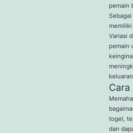
pemain b
Sebagai 
memiliki
Variasi 
pemain u
keingina
meningka
keluara
Cara
Memaham
bagaiman
togel, t
dan dapa