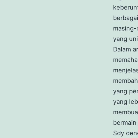
keberun
berbagai
masing-m
yang uni
Dalam ar
memahami
menjelas
membaha
yang pe
yang leb
membuat 
bermain 
Sdy den