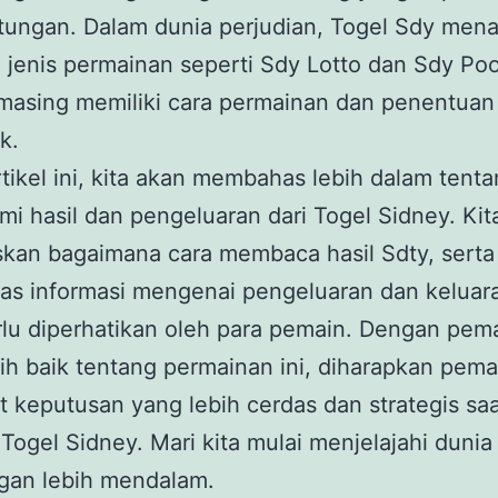
tungan. Dalam dunia perjudian, Togel Sdy men
 jenis permainan seperti Sdy Lotto dan Sdy Poo
asing memiliki cara permainan dan penentuan 
k.
tikel ini, kita akan membahas lebih dalam tenta
 hasil dan pengeluaran dari Togel Sidney. Kit
kan bagaimana cara membaca hasil Sdty, serta
s informasi mengenai pengeluaran dan keluar
rlu diperhatikan oleh para pemain. Dengan pe
ih baik tentang permainan ini, diharapkan pema
keputusan yang lebih cerdas dan strategis sa
Togel Sidney. Mari kita mulai menjelajahi dunia
gan lebih mendalam.