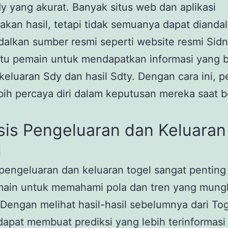
y yang akurat. Banyak situs web dan aplikasi
kan hasil, tetapi tidak semuanya dapat diandal
lkan sumber resmi seperti website resmi Sidn
u pemain untuk mendapatkan informasi yang 
keluaran Sdy dan hasil Sdty. Dengan cara ini, 
bih percaya diri dalam keputusan mereka saat 
sis Pengeluaran dan Keluaran
l
 pengeluaran dan keluaran togel sangat penting
main untuk memahami pola dan tren yang mung
Dengan melihat hasil-hasil sebelumnya dari Tog
apat membuat prediksi yang lebih terinformasi