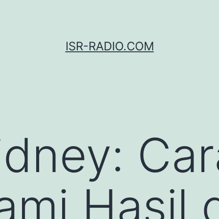
ISR-RADIO.COM
idney: Car
mi Hasil 