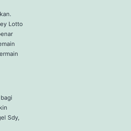
kan.
ey Lotto
benar
pemain
bermain
 bagi
kin
el Sdy,