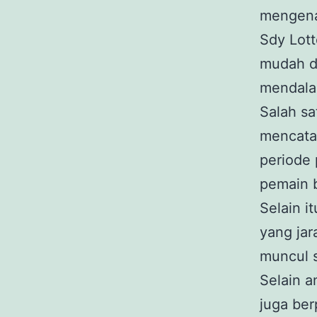
mengena
Sdy Lott
mudah d
mendala
Salah sa
mencata
periode 
pemain 
Selain i
yang jar
muncul s
Selain a
juga ber