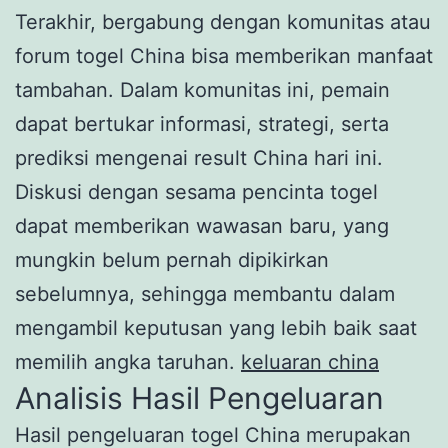
Terakhir, bergabung dengan komunitas atau
forum togel China bisa memberikan manfaat
tambahan. Dalam komunitas ini, pemain
dapat bertukar informasi, strategi, serta
prediksi mengenai result China hari ini.
Diskusi dengan sesama pencinta togel
dapat memberikan wawasan baru, yang
mungkin belum pernah dipikirkan
sebelumnya, sehingga membantu dalam
mengambil keputusan yang lebih baik saat
memilih angka taruhan.
keluaran china
Analisis Hasil Pengeluaran
Hasil pengeluaran togel China merupakan