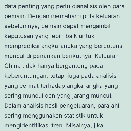
data penting yang perlu dianalisis oleh para
pemain. Dengan memahami pola keluaran
sebelumnya, pemain dapat mengambil
keputusan yang lebih baik untuk
memprediksi angka-angka yang berpotensi
muncul di penarikan berikutnya. Keluaran
China tidak hanya bergantung pada
keberuntungan, tetapi juga pada analisis
yang cermat terhadap angka-angka yang
sering muncul dan yang jarang muncul.
Dalam analisis hasil pengeluaran, para ahli
sering menggunakan statistik untuk
mengidentifikasi tren. Misalnya, jika