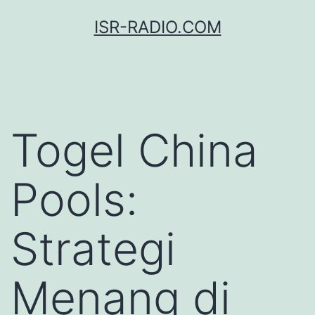
Skip
ISR-RADIO.COM
to
content
Togel China
Pools:
Strategi
Menang di