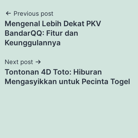
Post
Previous post
Mengenal Lebih Dekat PKV
navigation
BandarQQ: Fitur dan
Keunggulannya
Next post
Tontonan 4D Toto: Hiburan
Mengasyikkan untuk Pecinta Togel