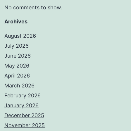
No comments to show.
Archives
August 2026
July 2026
June 2026
May 2026
April 2026
March 2026
February 2026
January 2026
December 2025
November 2025