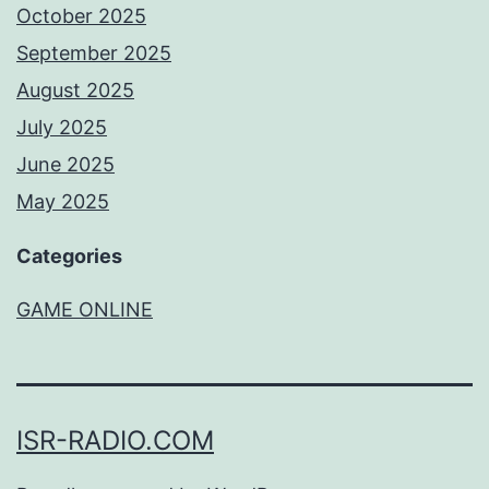
October 2025
September 2025
August 2025
July 2025
June 2025
May 2025
Categories
GAME ONLINE
ISR-RADIO.COM