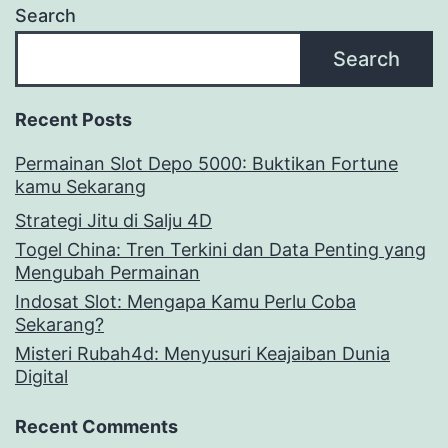
Search
Search
Recent Posts
Permainan Slot Depo 5000: Buktikan Fortune
kamu Sekarang
Strategi Jitu di Salju 4D
Togel China: Tren Terkini dan Data Penting yang
Mengubah Permainan
Indosat Slot: Mengapa Kamu Perlu Coba
Sekarang?
Misteri Rubah4d: Menyusuri Keajaiban Dunia
Digital
Recent Comments