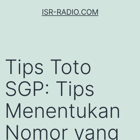
Skip
ISR-RADIO.COM
to
content
Tips Toto
SGP: Tips
Menentukan
Nomor yang