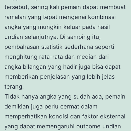
tersebut, sering kali pemain dapat membuat
ramalan yang tepat mengenai kombinasi
angka yang mungkin keluar pada hasil
undian selanjutnya. Di samping itu,
pembahasan statistik sederhana seperti
menghitung rata-rata dan median dari
angka bilangan yang hadir juga bisa dapat
memberikan penjelasan yang lebih jelas
terang.
Tidak hanya angka yang sudah ada, pemain
demikian juga perlu cermat dalam
memperhatikan kondisi dan faktor eksternal
yang dapat memengaruhi outcome undian.