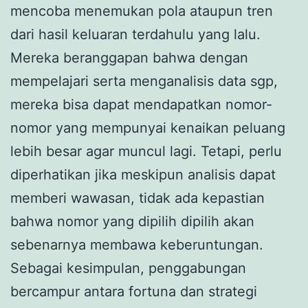
mencoba menemukan pola ataupun tren
dari hasil keluaran terdahulu yang lalu.
Mereka beranggapan bahwa dengan
mempelajari serta menganalisis data sgp,
mereka bisa dapat mendapatkan nomor-
nomor yang mempunyai kenaikan peluang
lebih besar agar muncul lagi. Tetapi, perlu
diperhatikan jika meskipun analisis dapat
memberi wawasan, tidak ada kepastian
bahwa nomor yang dipilih dipilih akan
sebenarnya membawa keberuntungan.
Sebagai kesimpulan, penggabungan
bercampur antara fortuna dan strategi