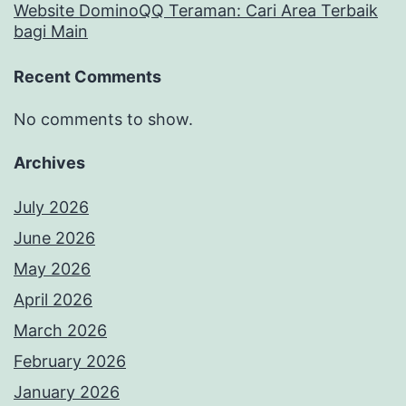
Website DominoQQ Teraman: Cari Area Terbaik
bagi Main
Recent Comments
No comments to show.
Archives
July 2026
June 2026
May 2026
April 2026
March 2026
February 2026
January 2026