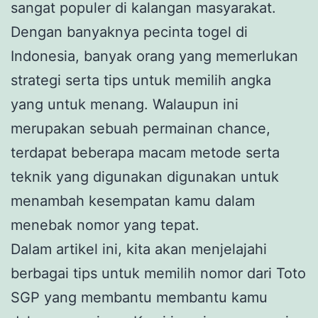
sangat populer di kalangan masyarakat.
Dengan banyaknya pecinta togel di
Indonesia, banyak orang yang memerlukan
strategi serta tips untuk memilih angka
yang untuk menang. Walaupun ini
merupakan sebuah permainan chance,
terdapat beberapa macam metode serta
teknik yang digunakan digunakan untuk
menambah kesempatan kamu dalam
menebak nomor yang tepat.
Dalam artikel ini, kita akan menjelajahi
berbagai tips untuk memilih nomor dari Toto
SGP yang membantu membantu kamu