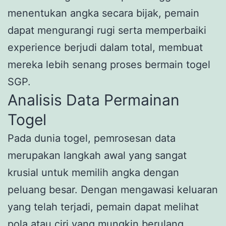
menentukan angka secara bijak, pemain
dapat mengurangi rugi serta memperbaiki
experience berjudi dalam total, membuat
mereka lebih senang proses bermain togel
SGP.
Analisis Data Permainan
Togel
Pada dunia togel, pemrosesan data
merupakan langkah awal yang sangat
krusial untuk memilih angka dengan
peluang besar. Dengan mengawasi keluaran
yang telah terjadi, pemain dapat melihat
pola atau ciri yang mungkin berulang.