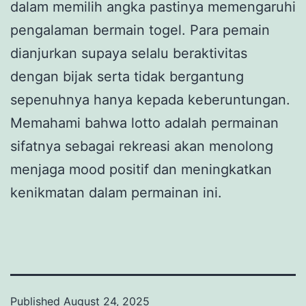
dalam memilih angka pastinya memengaruhi
pengalaman bermain togel. Para pemain
dianjurkan supaya selalu beraktivitas
dengan bijak serta tidak bergantung
sepenuhnya hanya kepada keberuntungan.
Memahami bahwa lotto adalah permainan
sifatnya sebagai rekreasi akan menolong
menjaga mood positif dan meningkatkan
kenikmatan dalam permainan ini.
Published
August 24, 2025