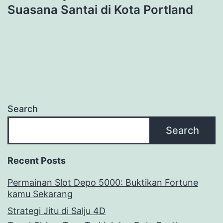
Suasana Santai di Kota Portland
Search
Search
Recent Posts
Permainan Slot Depo 5000: Buktikan Fortune
kamu Sekarang
Strategi Jitu di Salju 4D