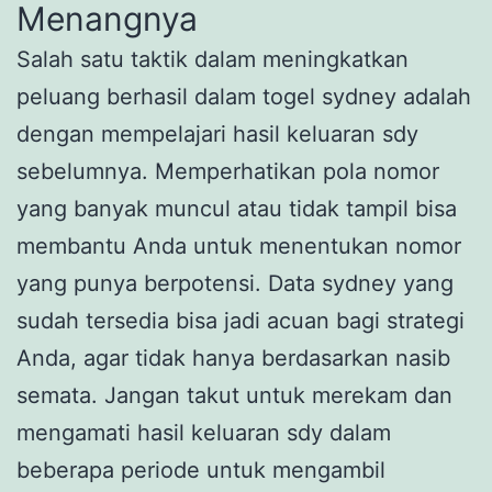
Menangnya
Salah satu taktik dalam meningkatkan
peluang berhasil dalam togel sydney adalah
dengan mempelajari hasil keluaran sdy
sebelumnya. Memperhatikan pola nomor
yang banyak muncul atau tidak tampil bisa
membantu Anda untuk menentukan nomor
yang punya berpotensi. Data sydney yang
sudah tersedia bisa jadi acuan bagi strategi
Anda, agar tidak hanya berdasarkan nasib
semata. Jangan takut untuk merekam dan
mengamati hasil keluaran sdy dalam
beberapa periode untuk mengambil