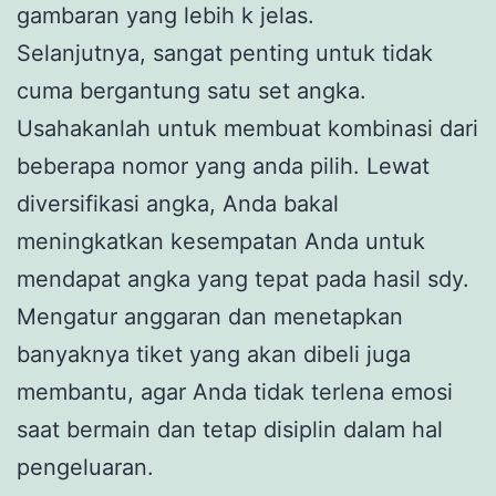
gambaran yang lebih k jelas.
Selanjutnya, sangat penting untuk tidak
cuma bergantung satu set angka.
Usahakanlah untuk membuat kombinasi dari
beberapa nomor yang anda pilih. Lewat
diversifikasi angka, Anda bakal
meningkatkan kesempatan Anda untuk
mendapat angka yang tepat pada hasil sdy.
Mengatur anggaran dan menetapkan
banyaknya tiket yang akan dibeli juga
membantu, agar Anda tidak terlena emosi
saat bermain dan tetap disiplin dalam hal
pengeluaran.