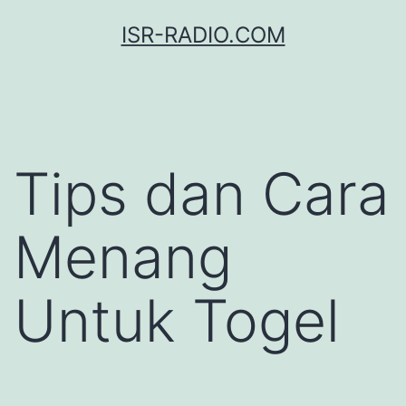
Skip
ISR-RADIO.COM
to
content
Tips dan Cara
Menang
Untuk Togel