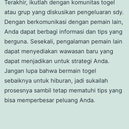
Terakhir, ikutlah dengan komunitas togel
atau grup yang diskusikan pengeluaran sdy.
Dengan berkomunikasi dengan pemain lain,
Anda dapat berbagi informasi dan tips yang
berguna. Sesekali, pengalaman pemain lain
dapat menyediakan wawasan baru yang
dapat menjadikan untuk strategi Anda.
Jangan lupa bahwa bermain togel
sebaiknya untuk hiburan, jadi sukailah
prosesnya sambil tetap mematuhi tips yang
bisa memperbesar peluang Anda.