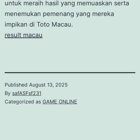
untuk meraih hasil yang memuaskan serta
menemukan pemenang yang mereka
impikan di Toto Macau.
result macau
Published
August 13, 2025
By
safASFsf231
Categorized as
GAME ONLINE