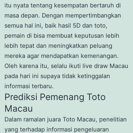
itu nyata tentang kesempatan bertaruh di
masa depan. Dengan mempertimbangkan
semua hal ini, baik hasil 5D dan toto,
pemain di bisa membuat keputusan lebih
lebih tepat dan meningkatkan peluang
mereka agar mendapatkan kemenangan.
Oleh karena itu, selalu ikuti live draw Macau
pada hari ini supaya tidak ketinggalan
informasi terbaru.
Prediksi Pemenang Toto
Macau
Dalam ramalan juara Toto Macau, penelitian
yang terhadap informasi pengeluaran