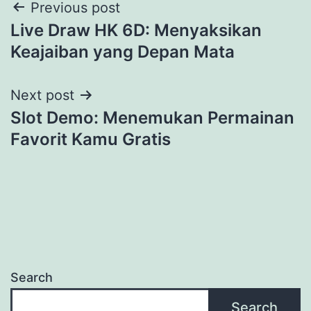
Post
Previous post
Live Draw HK 6D: Menyaksikan
navigation
Keajaiban yang Depan Mata
Next post
Slot Demo: Menemukan Permainan
Favorit Kamu Gratis
Search
Search