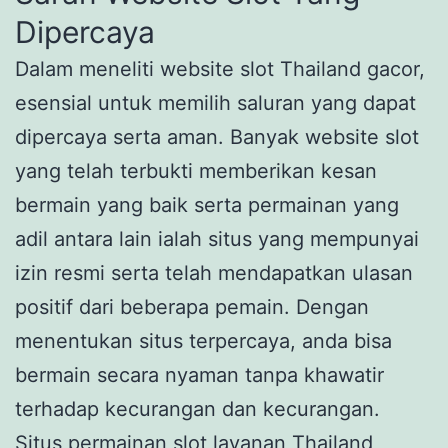
Dipercaya
Dalam meneliti website slot Thailand gacor,
esensial untuk memilih saluran yang dapat
dipercaya serta aman. Banyak website slot
yang telah terbukti memberikan kesan
bermain yang baik serta permainan yang
adil antara lain ialah situs yang mempunyai
izin resmi serta telah mendapatkan ulasan
positif dari beberapa pemain. Dengan
menentukan situs terpercaya, anda bisa
bermain secara nyaman tanpa khawatir
terhadap kecurangan dan kecurangan.
Situs permainan slot layanan Thailand