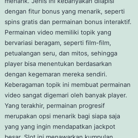
menarik. Jenis ini kebanyakan dilapisi
dengan fitur bonus yang menarik, seperti
spins gratis dan permainan bonus interaktif.
Permainan video memiliki topik yang
bervariasi beragam, seperti film-film,
petualangan seru, dan mitos, sehingga
player bisa menentukan berdasarkan
dengan kegemaran mereka sendiri.
Keberagaman topik ini membuat permainan
video sangat digemari oleh banyak player.
Yang terakhir, permainan progresif
merupakan opsi menarik bagi siapa saja
yang yang ingin mendapatkan jackpot
besar. Slot ini menawarkan kumpulan