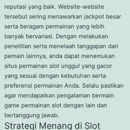
reputasi yang baik. Website-website
tersebut sering menawarkan jackpot besar
serta beragam permainan yang lebih
banyak bervariasi. Dengan melakukan
penelitian serta menelaah tanggapan dari
pemain lainnya, anda dapat menemukan
situs permainan slot unggul yang gacor
yang sesuai dengan kebutuhan serta
preferensi permainan Anda. Selalu pastikan
agar mendapatkan pengalaman bermain
game permainan slot dengan lain dan
bertanggung jawab.
Strategi Menang di Slot