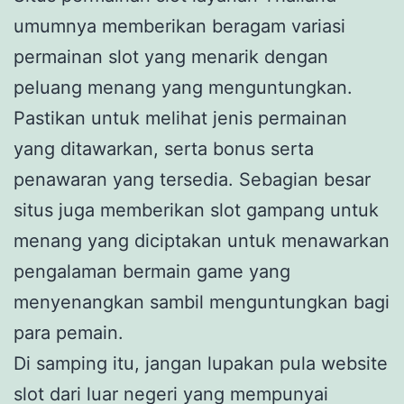
umumnya memberikan beragam variasi
permainan slot yang menarik dengan
peluang menang yang menguntungkan.
Pastikan untuk melihat jenis permainan
yang ditawarkan, serta bonus serta
penawaran yang tersedia. Sebagian besar
situs juga memberikan slot gampang untuk
menang yang diciptakan untuk menawarkan
pengalaman bermain game yang
menyenangkan sambil menguntungkan bagi
para pemain.
Di samping itu, jangan lupakan pula website
slot dari luar negeri yang mempunyai