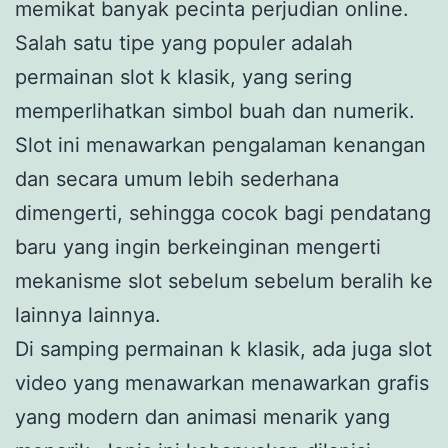
memikat banyak pecinta perjudian online.
Salah satu tipe yang populer adalah
permainan slot k klasik, yang sering
memperlihatkan simbol buah dan numerik.
Slot ini menawarkan pengalaman kenangan
dan secara umum lebih sederhana
dimengerti, sehingga cocok bagi pendatang
baru yang ingin berkeinginan mengerti
mekanisme slot sebelum sebelum beralih ke
lainnya lainnya.
Di samping permainan k klasik, ada juga slot
video yang menawarkan menawarkan grafis
yang modern dan animasi menarik yang