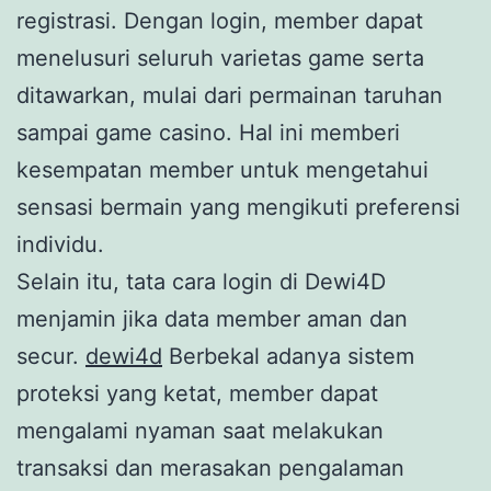
registrasi. Dengan login, member dapat
menelusuri seluruh varietas game serta
ditawarkan, mulai dari permainan taruhan
sampai game casino. Hal ini memberi
kesempatan member untuk mengetahui
sensasi bermain yang mengikuti preferensi
individu.
Selain itu, tata cara login di Dewi4D
menjamin jika data member aman dan
secur.
dewi4d
Berbekal adanya sistem
proteksi yang ketat, member dapat
mengalami nyaman saat melakukan
transaksi dan merasakan pengalaman