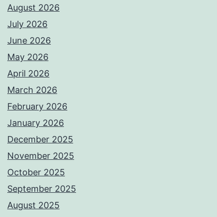
August 2026
July 2026
June 2026
May 2026
April 2026
March 2026
February 2026
January 2026
December 2025
November 2025
October 2025
September 2025
August 2025