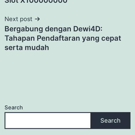
Slot X100000000
Next post
Bergabung dengan Dewi4D:
Tahapan Pendaftaran yang cepat
serta mudah
Search
Search