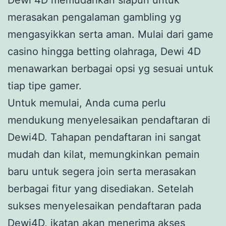
merasakan pengalaman gambling yg
mengasyikkan serta aman. Mulai dari game
casino hingga betting olahraga, Dewi 4D
menawarkan berbagai opsi yg sesuai untuk
tiap tipe gamer.
Untuk memulai, Anda cuma perlu
mendukung menyelesaikan pendaftaran di
Dewi4D. Tahapan pendaftaran ini sangat
mudah dan kilat, memungkinkan pemain
baru untuk segera join serta merasakan
berbagai fitur yang disediakan. Setelah
sukses menyelesaikan pendaftaran pada
Dewi4D, ikatan akan menerima akses