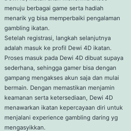
menuju berbagai game serta hadiah
menarik yg bisa memperbaiki pengalaman
gambling ikatan.
Setelah registrasi, langkah selanjutnya
adalah masuk ke profil Dewi 4D ikatan.
Proses masuk pada Dewi 4D dibuat supaya
sederhana, sehingga gamer bisa dengan
gampang mengakses akun saja dan mulai
bermain. Dengan memastikan menjamin
keamanan serta ketersediaan, Dewi 4D
menawarkan ikatan kepercayaan diri untuk
menjalani experience gambling daring yg
mengasyikkan.