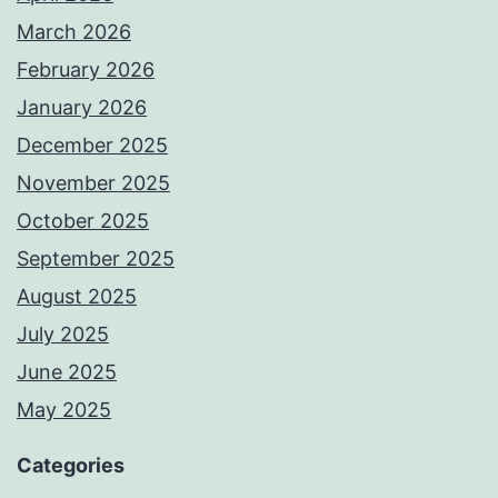
March 2026
February 2026
January 2026
December 2025
November 2025
October 2025
September 2025
August 2025
July 2025
June 2025
May 2025
Categories