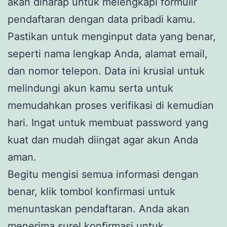
akan diharap untuk melengkapi formulir
pendaftaran dengan data pribadi kamu.
Pastikan untuk menginput data yang benar,
seperti nama lengkap Anda, alamat email,
dan nomor telepon. Data ini krusial untuk
melindungi akun kamu serta untuk
memudahkan proses verifikasi di kemudian
hari. Ingat untuk membuat password yang
kuat dan mudah diingat agar akun Anda
aman.
Begitu mengisi semua informasi dengan
benar, klik tombol konfirmasi untuk
menuntaskan pendaftaran. Anda akan
menerima surel konfirmasi untuk