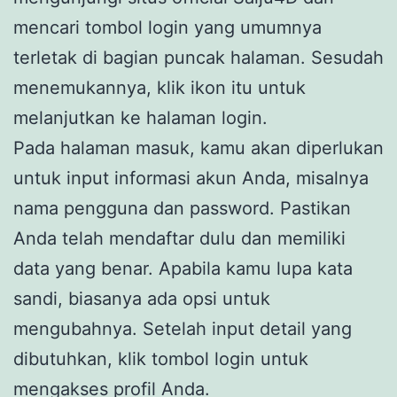
mencari tombol login yang umumnya
terletak di bagian puncak halaman. Sesudah
menemukannya, klik ikon itu untuk
melanjutkan ke halaman login.
Pada halaman masuk, kamu akan diperlukan
untuk input informasi akun Anda, misalnya
nama pengguna dan password. Pastikan
Anda telah mendaftar dulu dan memiliki
data yang benar. Apabila kamu lupa kata
sandi, biasanya ada opsi untuk
mengubahnya. Setelah input detail yang
dibutuhkan, klik tombol login untuk
mengakses profil Anda.