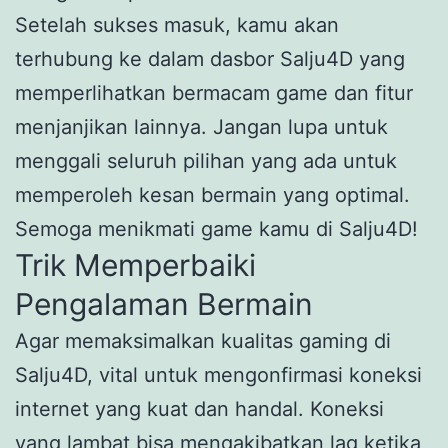
Setelah sukses masuk, kamu akan
terhubung ke dalam dasbor Salju4D yang
memperlihatkan bermacam game dan fitur
menjanjikan lainnya. Jangan lupa untuk
menggali seluruh pilihan yang ada untuk
memperoleh kesan bermain yang optimal.
Semoga menikmati game kamu di Salju4D!
Trik Memperbaiki
Pengalaman Bermain
Agar memaksimalkan kualitas gaming di
Salju4D, vital untuk mengonfirmasi koneksi
internet yang kuat dan handal. Koneksi
yang lambat bisa mengakibatkan lag ketika