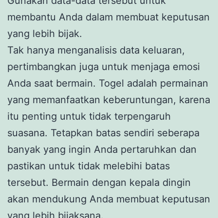
Gunakan data-data tersebut untuk
membantu Anda dalam membuat keputusan
yang lebih bijak.
Tak hanya menganalisis data keluaran,
pertimbangkan juga untuk menjaga emosi
Anda saat bermain. Togel adalah permainan
yang memanfaatkan keberuntungan, karena
itu penting untuk tidak terpengaruh
suasana. Tetapkan batas sendiri seberapa
banyak yang ingin Anda pertaruhkan dan
pastikan untuk tidak melebihi batas
tersebut. Bermain dengan kepala dingin
akan mendukung Anda membuat keputusan
yang lebih bijaksana.