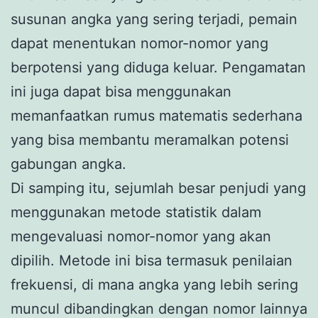
susunan angka yang sering terjadi, pemain
dapat menentukan nomor-nomor yang
berpotensi yang diduga keluar. Pengamatan
ini juga dapat bisa menggunakan
memanfaatkan rumus matematis sederhana
yang bisa membantu meramalkan potensi
gabungan angka.
Di samping itu, sejumlah besar penjudi yang
menggunakan metode statistik dalam
mengevaluasi nomor-nomor yang akan
dipilih. Metode ini bisa termasuk penilaian
frekuensi, di mana angka yang lebih sering
muncul dibandingkan dengan nomor lainnya