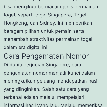
bisa mengikuti bermacam jenis permainan
togel, seperti togel Singapore, Togel
Hongkong, dan Sidney. Ini memberikan
beragam pilihan untuk pemain serta
menambah atraktivitas permainan togel
dalam era digital ini.
Cara Pengamatan Nomor
Di dunia perjudian Singapore, cara
pengamatan nomor menjadi kunci dalam
meningkatkan peluang mendapatkan hasil
yang diinginkan. Salah satu cara yang
terkenal adalah melalui mempelajari
informasi hasil yang lalu. Melalui memeriksa