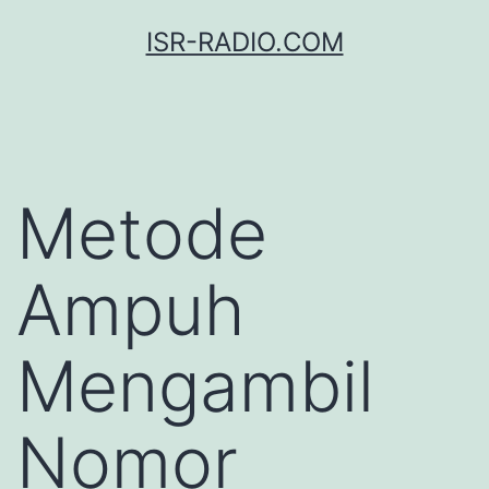
Skip
ISR-RADIO.COM
to
content
Metode
Ampuh
Mengambil
Nomor