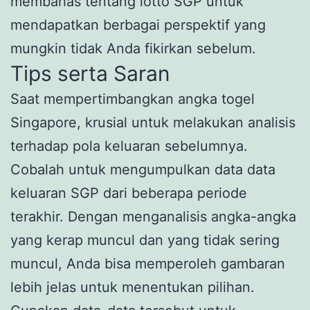
membahas tentang lotto SGP untuk
mendapatkan berbagai perspektif yang
mungkin tidak Anda fikirkan sebelum.
Tips serta Saran
Saat mempertimbangkan angka togel
Singapore, krusial untuk melakukan analisis
terhadap pola keluaran sebelumnya.
Cobalah untuk mengumpulkan data data
keluaran SGP dari beberapa periode
terakhir. Dengan menganalisis angka-angka
yang kerap muncul dan yang tidak sering
muncul, Anda bisa memperoleh gambaran
lebih jelas untuk menentukan pilihan.