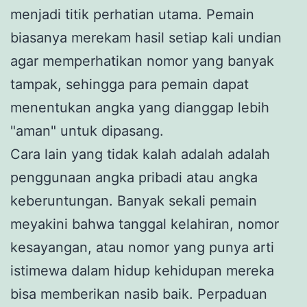
menjadi titik perhatian utama. Pemain
biasanya merekam hasil setiap kali undian
agar memperhatikan nomor yang banyak
tampak, sehingga para pemain dapat
menentukan angka yang dianggap lebih
"aman" untuk dipasang.
Cara lain yang tidak kalah adalah adalah
penggunaan angka pribadi atau angka
keberuntungan. Banyak sekali pemain
meyakini bahwa tanggal kelahiran, nomor
kesayangan, atau nomor yang punya arti
istimewa dalam hidup kehidupan mereka
bisa memberikan nasib baik. Perpaduan