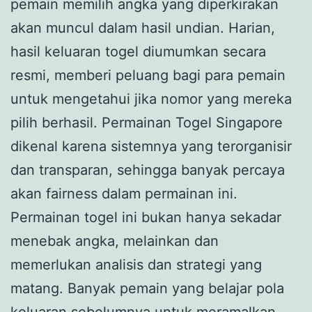
pemain memilih angka yang diperkirakan
akan muncul dalam hasil undian. Harian,
hasil keluaran togel diumumkan secara
resmi, memberi peluang bagi para pemain
untuk mengetahui jika nomor yang mereka
pilih berhasil. Permainan Togel Singapore
dikenal karena sistemnya yang terorganisir
dan transparan, sehingga banyak percaya
akan fairness dalam permainan ini.
Permainan togel ini bukan hanya sekadar
menebak angka, melainkan dan
memerlukan analisis dan strategi yang
matang. Banyak pemain yang belajar pola
keluaran sebelumnya untuk meramalkan