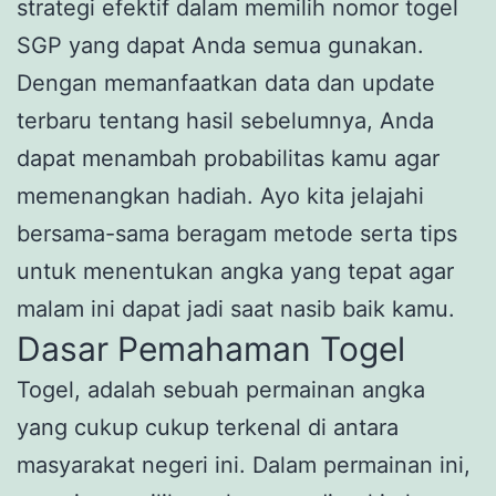
strategi efektif dalam memilih nomor togel
SGP yang dapat Anda semua gunakan.
Dengan memanfaatkan data dan update
terbaru tentang hasil sebelumnya, Anda
dapat menambah probabilitas kamu agar
memenangkan hadiah. Ayo kita jelajahi
bersama-sama beragam metode serta tips
untuk menentukan angka yang tepat agar
malam ini dapat jadi saat nasib baik kamu.
Dasar Pemahaman Togel
Togel, adalah sebuah permainan angka
yang cukup cukup terkenal di antara
masyarakat negeri ini. Dalam permainan ini,