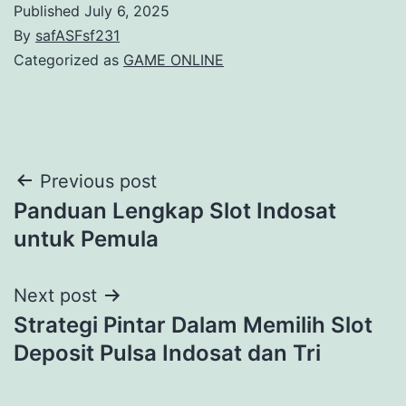
Published
July 6, 2025
By
safASFsf231
Categorized as
GAME ONLINE
Post
Previous post
Panduan Lengkap Slot Indosat
navigation
untuk Pemula
Next post
Strategi Pintar Dalam Memilih Slot
Deposit Pulsa Indosat dan Tri