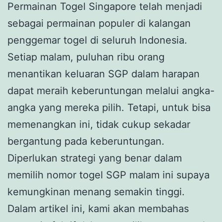
Permainan Togel Singapore telah menjadi
sebagai permainan populer di kalangan
penggemar togel di seluruh Indonesia.
Setiap malam, puluhan ribu orang
menantikan keluaran SGP dalam harapan
dapat meraih keberuntungan melalui angka-
angka yang mereka pilih. Tetapi, untuk bisa
memenangkan ini, tidak cukup sekadar
bergantung pada keberuntungan.
Diperlukan strategi yang benar dalam
memilih nomor togel SGP malam ini supaya
kemungkinan menang semakin tinggi.
Dalam artikel ini, kami akan membahas