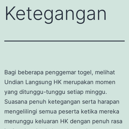
Ketegangan
Bagi beberapa penggemar togel, melihat
Undian Langsung HK merupakan momen
yang ditunggu-tunggu setiap minggu.
Suasana penuh ketegangan serta harapan
mengelilingi semua peserta ketika mereka
menunggu keluaran HK dengan penuh rasa