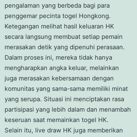
pengalaman yang berbeda bagi para
penggemar pecinta togel Hongkong.
Ketegangan melihat hasil keluaran HK
secara langsung membuat setiap pemain
merasakan detik yang dipenuhi perasaan.
Dalam proses ini, mereka tidak hanya
mengharapkan angka keluar, melainkan
juga merasakan kebersamaan dengan
komunitas yang sama-sama memiliki minat
yang serupa. Situasi ini menciptakan rasa
partisipasi yang lebih dalam dan menambah
keseruan saat memainkan togel HK.
Selain itu, live draw HK juga memberikan