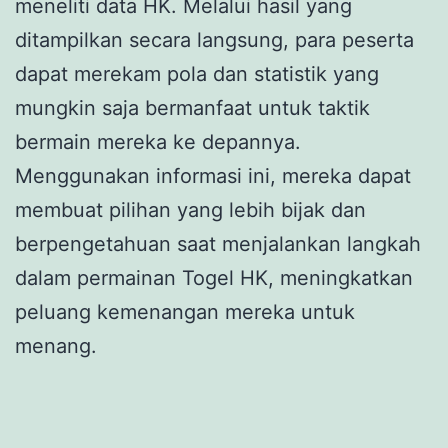
meneliti data HK. Melalui hasil yang
ditampilkan secara langsung, para peserta
dapat merekam pola dan statistik yang
mungkin saja bermanfaat untuk taktik
bermain mereka ke depannya.
Menggunakan informasi ini, mereka dapat
membuat pilihan yang lebih bijak dan
berpengetahuan saat menjalankan langkah
dalam permainan Togel HK, meningkatkan
peluang kemenangan mereka untuk
menang.