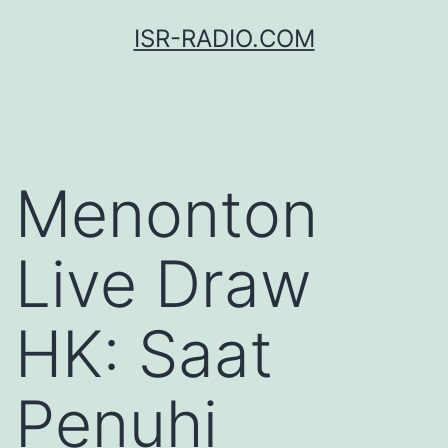
Skip
ISR-RADIO.COM
to
content
Menonton
Live Draw
HK: Saat
Penuhi