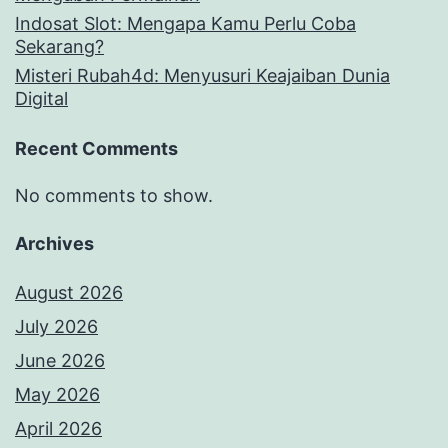
Indosat Slot: Mengapa Kamu Perlu Coba
Sekarang?
Misteri Rubah4d: Menyusuri Keajaiban Dunia
Digital
Recent Comments
No comments to show.
Archives
August 2026
July 2026
June 2026
May 2026
April 2026