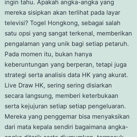
ingin tahu. Apakah angka-angka yang
mereka sisipkan akan terlihat pada layar
televisi? Togel Hongkong, sebagai salah
satu opsi yang sangat terkenal, memberikan
pengalaman yang unik bagi setiap petaruh.
Pada momen itu, bukan hanya
keberuntungan yang berperan, tetapi juga
strategi serta analisis data HK yang akurat.
Live Draw HK, sering sering disiarkan
secara langsung, memberi keterbukaan
serta kejujuran setiap setiap pengeluaran.
Mereka yang penggemar bisa menyaksikan
dari mata kepala sendiri bagaimana angka-