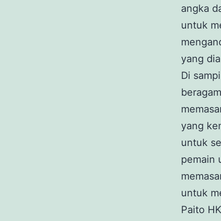
angka da
untuk m
menganda
yang di
Di samp
beragam 
memasan
yang ke
untuk se
pemain 
memasan
untuk m
Paito HK