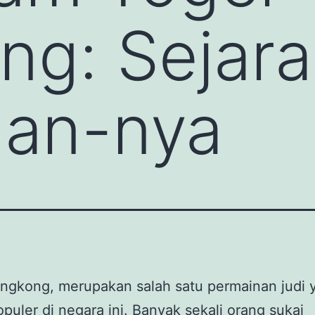
g: Sejara
nan-nya
ngkong, merupakan salah satu permainan judi y
opuler di negara ini. Banyak sekali orang sukai