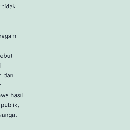
 tidak
eragam
sebut
i
n dan
r
wa hasil
publik,
sangat