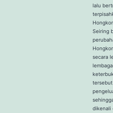
lalu ber
terpisah
Hongkon
Seiring 
perubah
Hongkon
secara l
lembaga 
keterbu
tersebu
pengelu
sehingg
dikenali