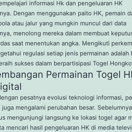
empelajari informasi Hk dan pengeluaran HK
nya. Dengan menggunakan paito HK, pemain d
pola atau jalur yang mungkin muncul dari data
nya, menolong mereka dalam membuat keputu
erdas saat menentukan angka. Mengikuti perke
etahui regulasi setiap jenis permainan adalah 
raih sukses dalam berpartisipasi Togel Hongko
embangan Permainan Togel H
igital
dengan pesatnya evolusi teknologi informasi, p
K juga mengalami perubahan besar. Sebelumnya
us mengunjungi langsung ke lokasi togel agar 
rta mencari hasil pengeluaran HK di media televi