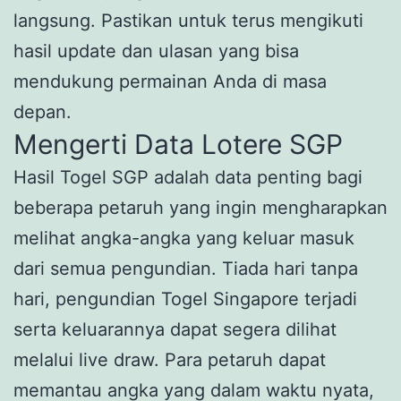
langsung. Pastikan untuk terus mengikuti
hasil update dan ulasan yang bisa
mendukung permainan Anda di masa
depan.
Mengerti Data Lotere SGP
Hasil Togel SGP adalah data penting bagi
beberapa petaruh yang ingin mengharapkan
melihat angka-angka yang keluar masuk
dari semua pengundian. Tiada hari tanpa
hari, pengundian Togel Singapore terjadi
serta keluarannya dapat segera dilihat
melalui live draw. Para petaruh dapat
memantau angka yang dalam waktu nyata,