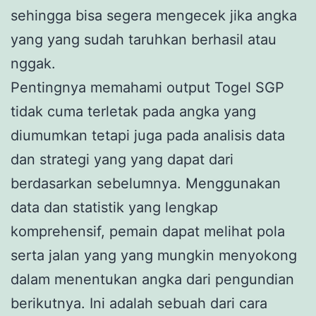
sehingga bisa segera mengecek jika angka
yang yang sudah taruhkan berhasil atau
nggak.
Pentingnya memahami output Togel SGP
tidak cuma terletak pada angka yang
diumumkan tetapi juga pada analisis data
dan strategi yang yang dapat dari
berdasarkan sebelumnya. Menggunakan
data dan statistik yang lengkap
komprehensif, pemain dapat melihat pola
serta jalan yang yang mungkin menyokong
dalam menentukan angka dari pengundian
berikutnya. Ini adalah sebuah dari cara