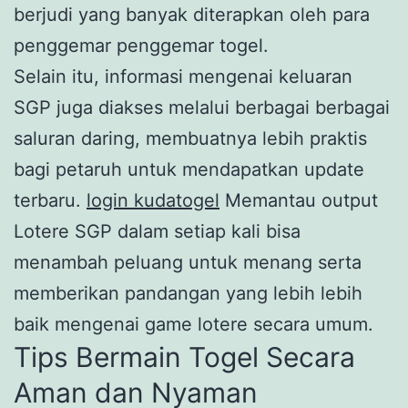
berjudi yang banyak diterapkan oleh para
penggemar penggemar togel.
Selain itu, informasi mengenai keluaran
SGP juga diakses melalui berbagai berbagai
saluran daring, membuatnya lebih praktis
bagi petaruh untuk mendapatkan update
terbaru.
login kudatogel
Memantau output
Lotere SGP dalam setiap kali bisa
menambah peluang untuk menang serta
memberikan pandangan yang lebih lebih
baik mengenai game lotere secara umum.
Tips Bermain Togel Secara
Aman dan Nyaman