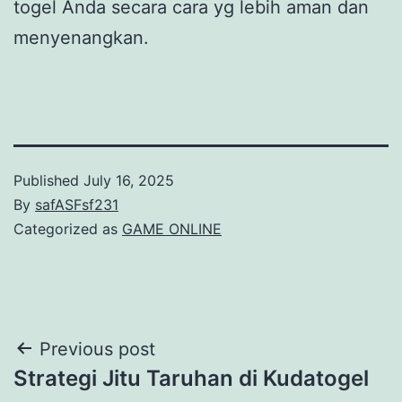
togel Anda secara cara yg lebih aman dan
menyenangkan.
Published
July 16, 2025
By
safASFsf231
Categorized as
GAME ONLINE
Post
Previous post
Strategi Jitu Taruhan di Kudatogel
navigation