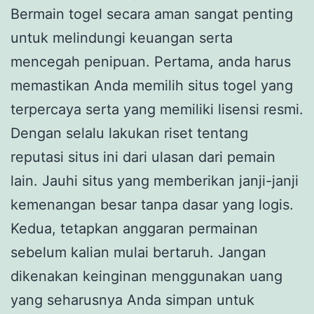
Bermain togel secara aman sangat penting
untuk melindungi keuangan serta
mencegah penipuan. Pertama, anda harus
memastikan Anda memilih situs togel yang
terpercaya serta yang memiliki lisensi resmi.
Dengan selalu lakukan riset tentang
reputasi situs ini dari ulasan dari pemain
lain. Jauhi situs yang memberikan janji-janji
kemenangan besar tanpa dasar yang logis.
Kedua, tetapkan anggaran permainan
sebelum kalian mulai bertaruh. Jangan
dikenakan keinginan menggunakan uang
yang seharusnya Anda simpan untuk