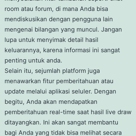
room atau forum, di mana Anda bisa
mendiskusikan dengan pengguna lain
mengenai bilangan yang muncul. Jangan
lupa untuk menyimak detail hasil
keluarannya, karena informasi ini sangat
penting untuk anda.
Selain itu, sejumlah platform juga
menawarkan fitur pemberitahuan atau
update melalui aplikasi seluler. Dengan
begitu, Anda akan mendapatkan
pemberitahuan real-time saat hasil live draw
ditayangkan. Ini akan sangat membantu
bagi Anda yang tidak bisa melihat secara