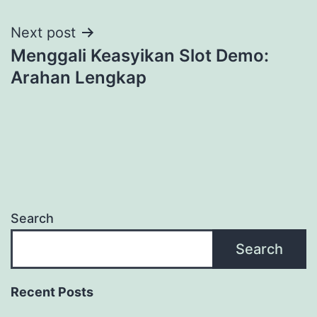
Next post
Menggali Keasyikan Slot Demo:
Arahan Lengkap
Search
Search
Recent Posts