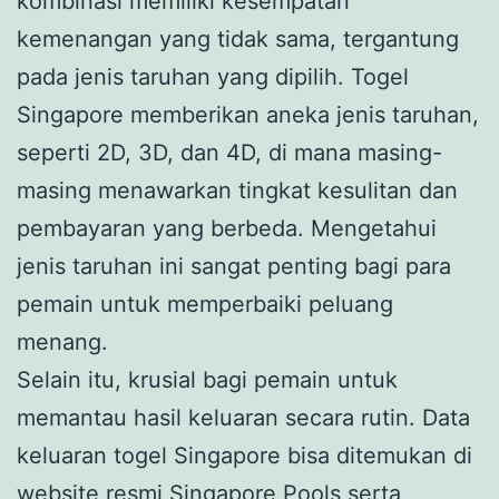
kombinasi memiliki kesempatan
kemenangan yang tidak sama, tergantung
pada jenis taruhan yang dipilih. Togel
Singapore memberikan aneka jenis taruhan,
seperti 2D, 3D, dan 4D, di mana masing-
masing menawarkan tingkat kesulitan dan
pembayaran yang berbeda. Mengetahui
jenis taruhan ini sangat penting bagi para
pemain untuk memperbaiki peluang
menang.
Selain itu, krusial bagi pemain untuk
memantau hasil keluaran secara rutin. Data
keluaran togel Singapore bisa ditemukan di
website resmi Singapore Pools serta