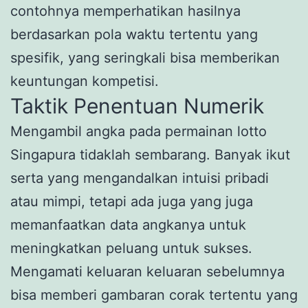
contohnya memperhatikan hasilnya
berdasarkan pola waktu tertentu yang
spesifik, yang seringkali bisa memberikan
keuntungan kompetisi.
Taktik Penentuan Numerik
Mengambil angka pada permainan lotto
Singapura tidaklah sembarang. Banyak ikut
serta yang mengandalkan intuisi pribadi
atau mimpi, tetapi ada juga yang juga
memanfaatkan data angkanya untuk
meningkatkan peluang untuk sukses.
Mengamati keluaran keluaran sebelumnya
bisa memberi gambaran corak tertentu yang