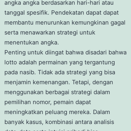
angka angka berdasarkan hari-hari atau
tanggal spesifik. Pendekatan dapat dapat
membantu menurunkan kemungkinan gagal
serta menawarkan strategi untuk
menentukan angka.
Penting untuk diingat bahwa disadari bahwa
lotto adalah permainan yang tergantung
pada nasib. Tidak ada strategi yang bisa
menjamin kemenangan. Tetapi, dengan
menggunakan berbagai strategi dalam
pemilihan nomor, pemain dapat
meningkatkan peluang mereka. Dalam
banyak kasus, kombinasi antara analisis