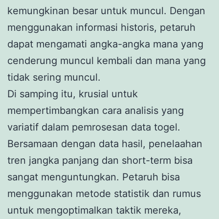
kemungkinan besar untuk muncul. Dengan
menggunakan informasi historis, petaruh
dapat mengamati angka-angka mana yang
cenderung muncul kembali dan mana yang
tidak sering muncul.
Di samping itu, krusial untuk
mempertimbangkan cara analisis yang
variatif dalam pemrosesan data togel.
Bersamaan dengan data hasil, penelaahan
tren jangka panjang dan short-term bisa
sangat menguntungkan. Petaruh bisa
menggunakan metode statistik dan rumus
untuk mengoptimalkan taktik mereka,