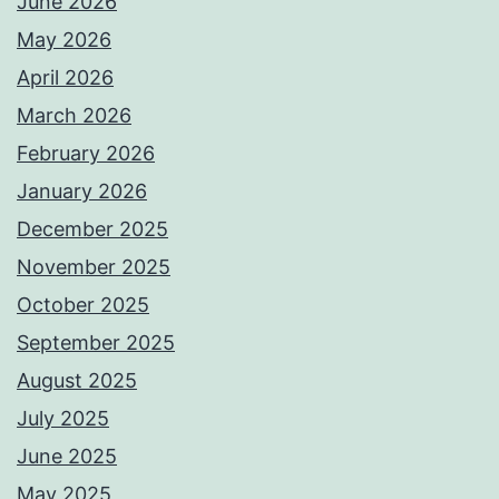
June 2026
May 2026
April 2026
March 2026
February 2026
January 2026
December 2025
November 2025
October 2025
September 2025
August 2025
July 2025
June 2025
May 2025