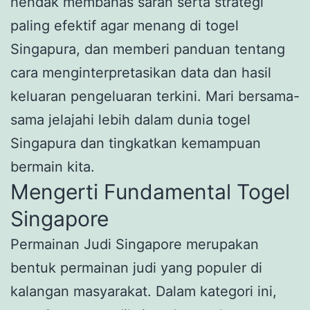
hendak membahas saran serta strategi
paling efektif agar menang di togel
Singapura, dan memberi panduan tentang
cara menginterpretasikan data dan hasil
keluaran pengeluaran terkini. Mari bersama-
sama jelajahi lebih dalam dunia togel
Singapura dan tingkatkan kemampuan
bermain kita.
Mengerti Fundamental Togel
Singapore
Permainan Judi Singapore merupakan
bentuk permainan judi yang populer di
kalangan masyarakat. Dalam kategori ini,