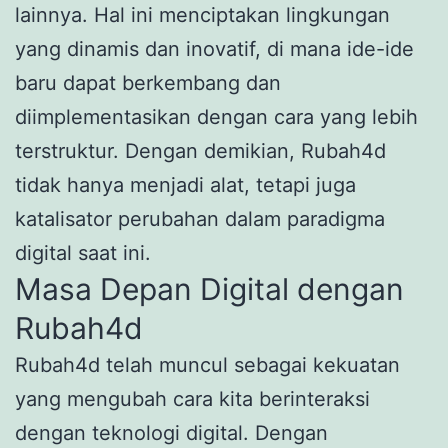
lainnya. Hal ini menciptakan lingkungan
yang dinamis dan inovatif, di mana ide-ide
baru dapat berkembang dan
diimplementasikan dengan cara yang lebih
terstruktur. Dengan demikian, Rubah4d
tidak hanya menjadi alat, tetapi juga
katalisator perubahan dalam paradigma
digital saat ini.
Masa Depan Digital dengan
Rubah4d
Rubah4d telah muncul sebagai kekuatan
yang mengubah cara kita berinteraksi
dengan teknologi digital. Dengan