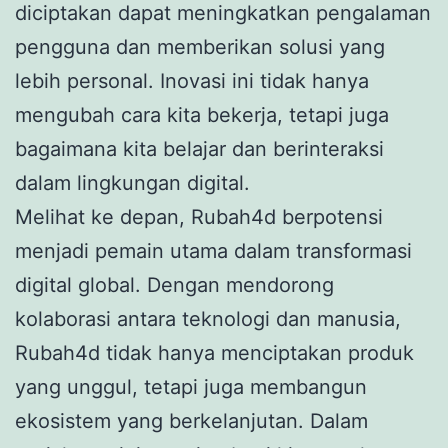
diciptakan dapat meningkatkan pengalaman
pengguna dan memberikan solusi yang
lebih personal. Inovasi ini tidak hanya
mengubah cara kita bekerja, tetapi juga
bagaimana kita belajar dan berinteraksi
dalam lingkungan digital.
Melihat ke depan, Rubah4d berpotensi
menjadi pemain utama dalam transformasi
digital global. Dengan mendorong
kolaborasi antara teknologi dan manusia,
Rubah4d tidak hanya menciptakan produk
yang unggul, tetapi juga membangun
ekosistem yang berkelanjutan. Dalam