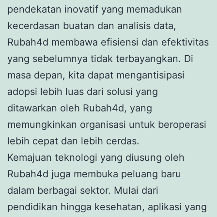
pendekatan inovatif yang memadukan
kecerdasan buatan dan analisis data,
Rubah4d membawa efisiensi dan efektivitas
yang sebelumnya tidak terbayangkan. Di
masa depan, kita dapat mengantisipasi
adopsi lebih luas dari solusi yang
ditawarkan oleh Rubah4d, yang
memungkinkan organisasi untuk beroperasi
lebih cepat dan lebih cerdas.
Kemajuan teknologi yang diusung oleh
Rubah4d juga membuka peluang baru
dalam berbagai sektor. Mulai dari
pendidikan hingga kesehatan, aplikasi yang