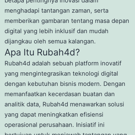
betapa pentingnya inovasi dalam
menghadapi tantangan zaman, serta
memberikan gambaran tentang masa depan
digital yang lebih inklusif dan mudah
dijangkau oleh semua kalangan.
Apa Itu Rubah4d?
Rubah4d adalah sebuah platform inovatif
yang mengintegrasikan teknologi digital
dengan kebutuhan bisnis modern. Dengan
memanfaatkan kecerdasan buatan dan
analitik data, Rubah4d menawarkan solusi
yang dapat meningkatkan efisiensi
operasional perusahaan. Inisiatif ini
bertujuan untuk menjawab tantangan yang