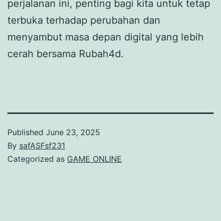
perjalanan ini, penting bagi kita untuk tetap
terbuka terhadap perubahan dan
menyambut masa depan digital yang lebih
cerah bersama Rubah4d.
Published
June 23, 2025
By
safASFsf231
Categorized as
GAME ONLINE