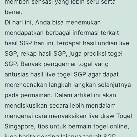
memberi sensasi yang lebih seru serta
benar.
Di hari ini, Anda bisa menemukan
mendapatkan berbagai informasi terkait
hasil SGP hari ini, terdapat hasil undian live
SGP, rekap hasil SGP, juga prediksi togel
SGP. Banyak penggemar togel yang
antusias hasil live togel SGP agar dapat
merencanakan langkah langkah selanjutnya
pada permainan. Dalam artikel ini akan
mendiskusikan secara lebih mendalam
mengenai cara menyaksikan live draw Togel
Singapore, tips untuk bermain togel online,
juga berita penting lainnya terkait SGP