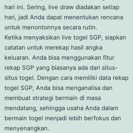
hari ini. Sering, live draw diadakan setiap
hari, jadi Anda dapat menentukan rencana
untuk menontonnya secara rutin.
Ketika menyaksikan live togel SGP, siapkan
catatan untuk merekap hasil angka
keluaran. Anda bisa menggunakan fitur
rekap SGP yang biasanya ada dari situs-
situs togel. Dengan cara memiliki data rekap
togel SGP, Anda bisa menganalisa dan
membuat strategi bermain di masa
mendatang, sehingga usaha Anda dalam
bermain togel menjadi lebih berfokus dan
menyenangkan.