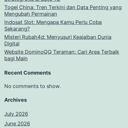
Togel China: Tren Terkini dan Data Penting yang
Mengubah Permainan
Indosat Slot: Mengapa Kamu Perlu Coba
Sekarang?
Misteri Rubah4d: Menyusuri Keajaiban Dunia
Digital
Website DominoQQ Teraman: Cari Area Terbaik
bagi Main
Recent Comments
No comments to show.
Archives
July 2026
June 2026