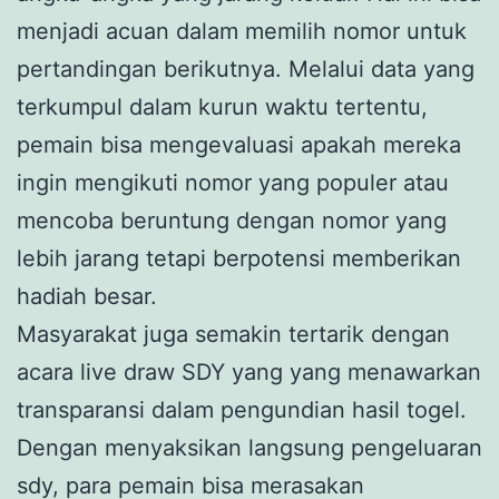
menjadi acuan dalam memilih nomor untuk
pertandingan berikutnya. Melalui data yang
terkumpul dalam kurun waktu tertentu,
pemain bisa mengevaluasi apakah mereka
ingin mengikuti nomor yang populer atau
mencoba beruntung dengan nomor yang
lebih jarang tetapi berpotensi memberikan
hadiah besar.
Masyarakat juga semakin tertarik dengan
acara live draw SDY yang yang menawarkan
transparansi dalam pengundian hasil togel.
Dengan menyaksikan langsung pengeluaran
sdy, para pemain bisa merasakan