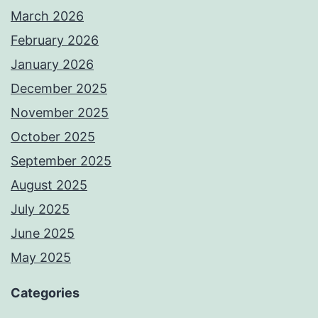
March 2026
February 2026
January 2026
December 2025
November 2025
October 2025
September 2025
August 2025
July 2025
June 2025
May 2025
Categories