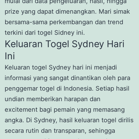
mulai dari data pengeluaran, hasil, hingga
prize yang dapat dimenangkan. Mari simak
bersama-sama perkembangan dan trend
terkini dari togel Sidney ini.
Keluaran Togel Sydney Hari
Ini
Keluaran togel Sydney hari ini menjadi
informasi yang sangat dinantikan oleh para
penggemar togel di Indonesia. Setiap hasil
undian memberikan harapan dan
excitement bagi pemain yang memasang
angka. Di Sydney, hasil keluaran togel dirilis
secara rutin dan transparan, sehingga