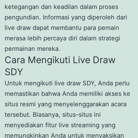
ketegangan dan keadilan dalam proses
pengundian. Informasi yang diperoleh dari
live draw dapat membantu para pemain
merasa lebih percaya diri dalam strategi
permainan mereka.
Cara Mengikuti Live Draw
SDY
Untuk mengikuti live draw SDY, Anda perlu
memastikan bahwa Anda memiliki akses ke
situs resmi yang menyelenggarakan acara
tersebut. Biasanya, situs-situs ini
menyediakan fitur live streaming yang
memungkinkan Anda untuk menyaksikan