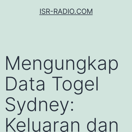
Skip
ISR-RADIO.COM
to
content
Mengungkap
Data Togel
Sydney:
Keluaran dan